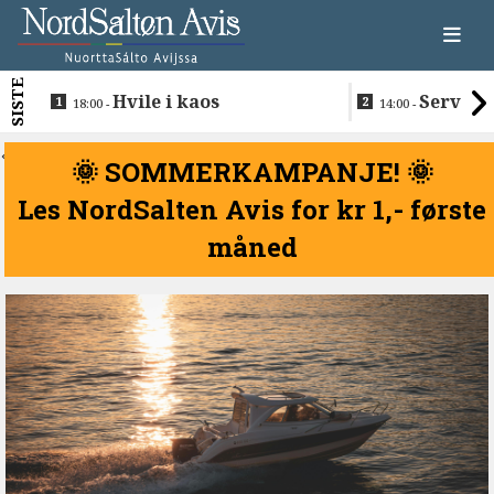
SISTE
Hvile i kaos
Servere
18:00 -
14:00 -
restaurantma
beboerne
<
🌞 SOMMERKAMPANJE! 🌞
Les NordSalten Avis for kr 1,- første
måned