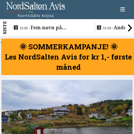
SISTE
Fem navn på
Anders 
15:03 -
13:30 -
søkerlisten til toppjobben
teknologise
i Sametinget
Lakså
<
🌞 SOMMERKAMPANJE! 🌞
Les NordSalten Avis for kr 1,- første
måned