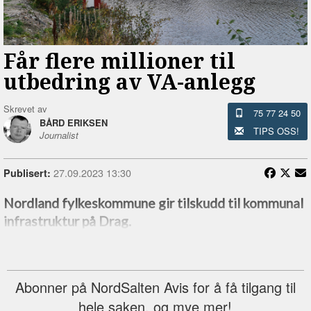
Får flere millioner til
utbedring av VA-anlegg
Skrevet av
75 77 24 50
BÅRD ERIKSEN
TIPS OSS!
Journalist
27.09.2023 13:30
Publisert:
Nordland fylkeskommune gir tilskudd til kommunal
infrastruktur på Drag.
Abonner på NordSalten Avis for å få tilgang til
hele saken, og mye mer!