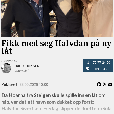
Fikk med seg Halvdan på ny
låt
Skrevet av
75 77 24 50
BÅRD ERIKSEN
TIPS OSS!
Journalist
22.05.2026 10:00
Publisert:
Da Hoanna fra Steigen skulle spille inn en låt om
håp, var det ett navn som dukket opp først:
Halvdan Sivertsen. Fredag slipper de duetten «Sola