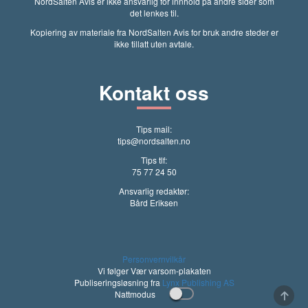
NordSalten Avis er ikke ansvarlig for innhold på andre sider som
det lenkes til.
Kopiering av materiale fra NordSalten Avis for bruk andre steder er
ikke tillatt uten avtale.
Kontakt oss
Tips mail:
tips@nordsalten.no
Tips tlf:
75 77 24 50
Ansvarlig redaktør:
Bård Eriksen
Personvernvilkår
Vi følger Vær varsom-plakaten
Publiseringsløsning fra
Lynx Publishing AS
Nattmodus