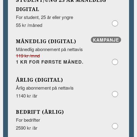
STUDENT/UNG 25 ÅR MÅNEDLIG
DIGITAL
For student, 25 år eller yngre
55 kr /måned
KAMPANJE
MÅNEDLIG (DIGITAL)
Månedlig abonnement på nettavis
119 kr /mnd
1 KR FOR FØRSTE MÅNED.
ÅRLIG (DIGITAL)
Årlig abonnement på nettavis
1140 kr /år
BEDRIFT (ÅRLIG)
For bedrifter
2590 kr /år