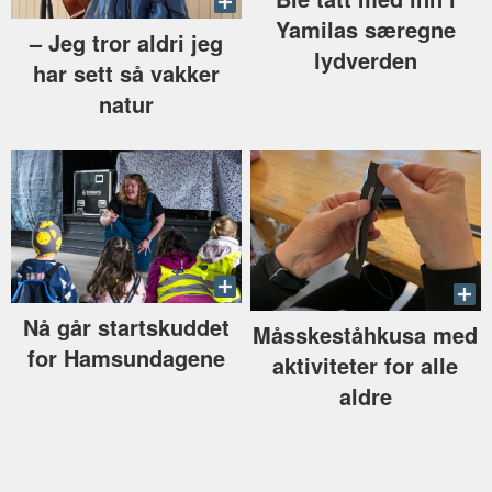
Yamilas særegne
–⁠ Jeg tror aldri jeg
lydverden
har sett så vakker
natur
Nå går startskuddet
Måsskeståhkusa med
for Hamsundagene
aktiviteter for alle
aldre