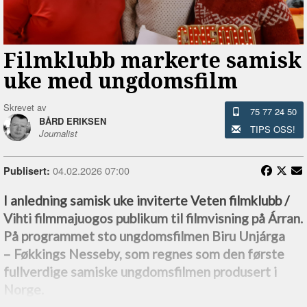
Filmklubb markerte samisk
uke med ungdomsfilm
Skrevet av
75 77 24 50
BÅRD ERIKSEN
TIPS OSS!
Journalist
04.02.2026 07:00
Publisert:
I anledning samisk uke inviterte Veten filmklubb /
Vihti filmmajuogos publikum til filmvisning på Árran.
På programmet sto ungdomsfilmen Biru Unjárga
–⁠ Føkkings Nesseby, som regnes som den første
fullverdige samiske ungdomsfilmen produsert i
Norge.