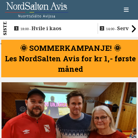
SISTE
Hvile i kaos
Servere
18:00 -
14:00 -
restaurantma
beboerne
<
🌞 SOMMERKAMPANJE! 🌞
Les NordSalten Avis for kr 1,- første
måned