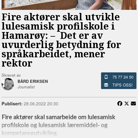
Fire aktører skal utvikle
lulesamisk profilskole i
Hamarøy: –⁠ Det er av
uvurderlig betydning for
språkarbeidet, mener
rektor
Skrevet av
75 77 24 50
BÅRD ERIKSEN
TIPS OSS!
Journalist
28.06.2022 20:30
Publisert:
Fire aktører skal samarbeide om lulesamisk
profilskole og lulesamisk læremiddel- og
kompetanseutvikling.