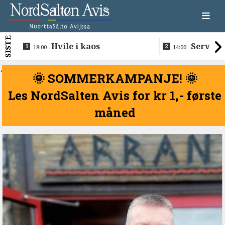
SISTE
Hvile i kaos
Servere
18:00 -
14:00 -
restaurantma
beboerne
<
🌞 SOMMERKAMPANJE! 🌞
Les NordSalten Avis for kr 1,- første
måned