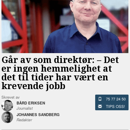
Går av som direktør: –⁠ Det
er ingen hemmelighet at
det til tider har vært en
krevende jobb
Skrevet av
75 77 24 50
BÅRD ERIKSEN
TIPS OSS!
Journalist
JOHANNES SANDBERG
Redaktør