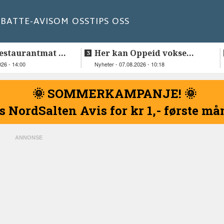
BATT
E-AVIS
OM OSS
TIPS OSS
estaurantmat til
Her kan Oppeid vokse
videre
026 - 14:00
Nyheter - 07.08.2026 - 10:18
🌞 SOMMERKAMPANJE! 🌞
s NordSalten Avis for kr 1,- første m