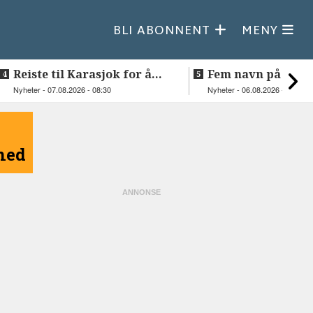
BLI ABONNENT
MENY
Reiste til Karasjok for å
Fem navn på søker
vie Ellen og Johan Anders
til toppjobben i
Nyheter - 07.08.2026 - 08:30
Nyheter - 06.08.2026 - 15:03
Sametinget
åned