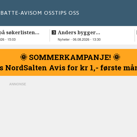
BATT
E-AVIS
OM OSS
TIPS OSS
å søkerlisten
Anders bygger
ben i
teknologiselskap fra
026 - 15:03
Nyheter - 06.08.2026 - 13:30
t
Lakså
🌞 SOMMERKAMPANJE! 🌞
s NordSalten Avis for kr 1,- første m