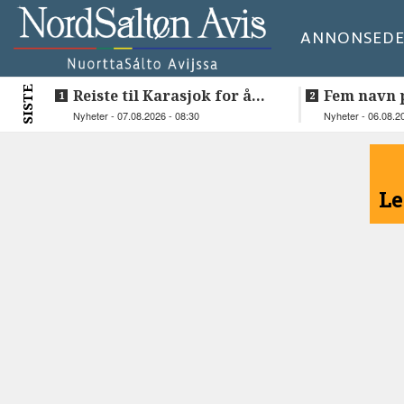
ANNONSE
DE
SISTE
Reiste til Karasjok for å
Fem navn p
vie Ellen og Johan Anders
til toppjob
Nyheter - 07.08.2026 - 08:30
Nyheter - 06.08.2
Sametinge
<
Le