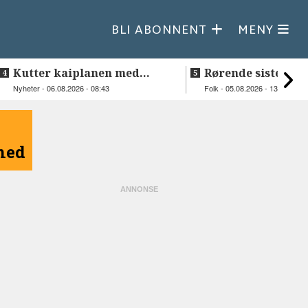
BLI ABONNENT
MENY
Kutter kaiplanen med
Rørende siste vakt
flere hundre millioner
Inge på Helnessu
Nyheter - 06.08.2026 - 08:43
Folk - 05.08.2026 - 13:30
kroner
åned