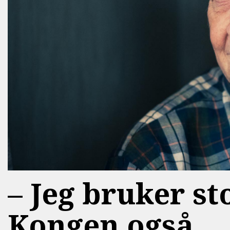
–⁠ Jeg bruker s
Kongen også