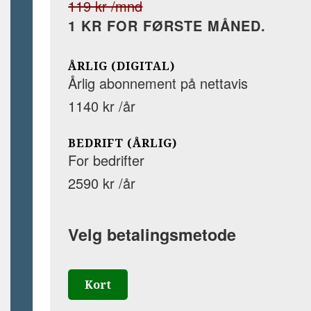
119 kr /mnd
1 KR FOR FØRSTE MÅNED.
ÅRLIG (DIGITAL)
Årlig abonnement på nettavis
1140 kr /år
BEDRIFT (ÅRLIG)
For bedrifter
2590 kr /år
Velg betalingsmetode
Kort