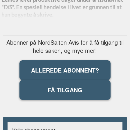
"DíS". En spesiell hendelse i livet er grunnen til at
hun begynte å skrive.
Abonner på NordSalten Avis for å få tilgang til
hele saken, og mye mer!
ALLEREDE ABONNENT?
FÅ TILGANG