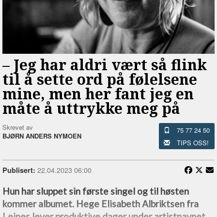
–⁠ Jeg har aldri vært så flink
til å sette ord på følelsene
mine, men her fant jeg en
måte å uttrykke meg på
Skrevet av
75 77 24 50
BJØRN ANDERS NYMOEN
TIPS OSS!
22.04.2023 06:00
Publisert:
Hun har sluppet sin første singel og til høsten
kommer albumet. Hege Elisabeth Albriktsen fra
Leines lever produktive dager under artistnavnet