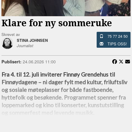
Klare for ny sommeruke
Skrevet av
75 77 24 50
STINA JOHNSEN
TIPS OSS!
Journalist
24.06.2026 11:00
Publisert:
Fra 4. til 12. juli inviterer Finnøy Grendehus til
Finnøydagene –⁠ ni dager fylt med kultur, friluftsliv
og sosiale møteplasser for både fastboende,
hyttefolk og besøkende. Programmet spenner fra
loppemarked og kino til konserter, kunstutstilling
og sommerfest med levende musikk.