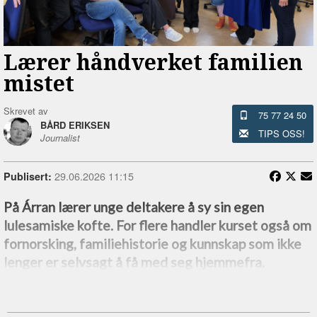
Lærer håndverket familien
mistet
Skrevet av
75 77 24 50
BÅRD ERIKSEN
TIPS OSS!
Journalist
29.06.2026 11:15
Publisert:
På Árran lærer unge deltakere å sy sin egen
lulesamiske kofte. For flere handler kurset også om
fornorsking, familiehistorie og kunnskap som ikke
lenger er selvsagt å få med seg hjemmefra.