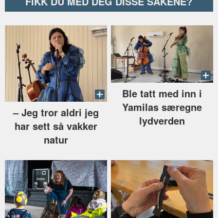
FIKK DU MED DEG DISSE SAKENE?
Ble tatt med inn i
Yamilas særegne
–⁠ Jeg tror aldri jeg
lydverden
har sett så vakker
natur