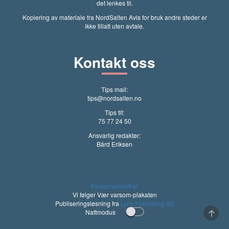
det lenkes til.
Kopiering av materiale fra NordSalten Avis for bruk andre steder er
ikke tillatt uten avtale.
Kontakt oss
Tips mail:
tips@nordsalten.no
Tips tlf:
75 77 24 50
Ansvarlig redaktør:
Bård Eriksen
Personvernvilkår
Vi følger Vær varsom-plakaten
Publiseringsløsning fra
Lynx Publishing AS
Nattmodus