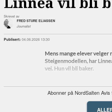
Linnea vil bli 
Skrevet av
FRED STURE ELIASSEN
Journalist
04.06.2026 13:30
Publisert:
Mens mange elever velger 
Steigenmodellen, har Linnea
vei. Hun vil bli baker.
Abonner på NordSalten Avis fo
ALLE