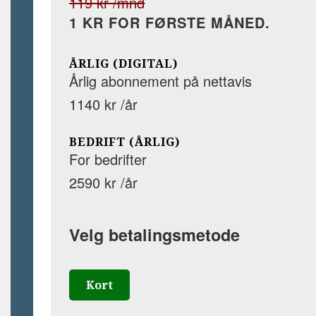
119 kr /mnd
1 KR FOR FØRSTE MÅNED.
ÅRLIG (DIGITAL)
Årlig abonnement på nettavis
1140 kr /år
BEDRIFT (ÅRLIG)
For bedrifter
2590 kr /år
Velg betalingsmetode
Kort