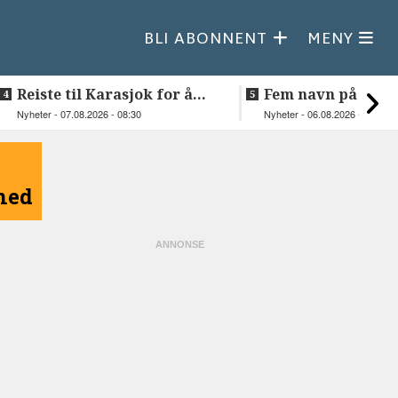
BLI ABONNENT
MENY
Reiste til Karasjok for å
Fem navn på søker
vie Ellen og Johan Anders
til toppjobben i
Nyheter - 07.08.2026 - 08:30
Nyheter - 06.08.2026 - 15:03
Sametinget
åned