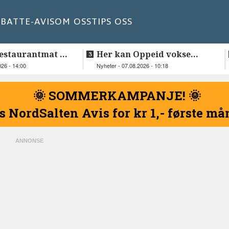
BATT
E-AVIS
OM OSS
TIPS OSS
estaurantmat til
Her kan Oppeid vokse
videre
026 - 14:00
Nyheter - 07.08.2026 - 10:18
🌞 SOMMERKAMPANJE! 🌞
s NordSalten Avis for kr 1,- første m