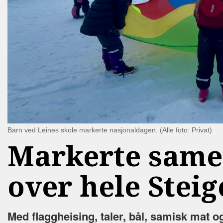
Barn ved Leines skole markerte nasjonaldagen. (Alle foto: Privat)
Markerte same
over hele Stei
Med flaggheising, taler, bål, samisk mat o