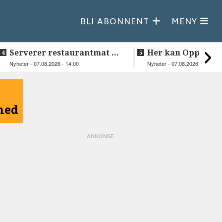
BLI ABONNENT
MENY
Serverer restaurantmat til
Her kan Oppeid v
beboerne
videre
Nyheter - 07.08.2026 - 14:00
Nyheter - 07.08.2026 - 10:18
åned