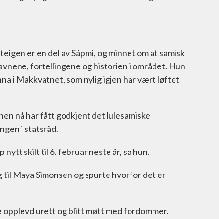
eigen er en del av Sápmi, og minnet om at samisk
snavnene, fortellingene og historien i området. Hun
nna i Makkvatnet, som nylig igjen har vært løftet
en nå har fått godkjent det lulesamiske
ngen i statsråd.
p nytt skilt til 6. februar neste år, sa hun.
til Maya Simonsen og spurte hvorfor det er
 opplevd urett og blitt møtt med fordommer.