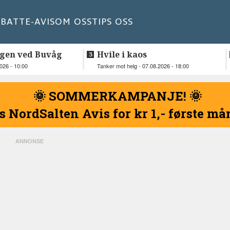
BATT
E-AVIS
OM OSS
TIPS OSS
gen ved Buvåg
Hvile i kaos
2026 - 10:00
Tanker mot helg - 07.08.2026 - 18:00
🌞 SOMMERKAMPANJE! 🌞
s NordSalten Avis for kr 1,- første m