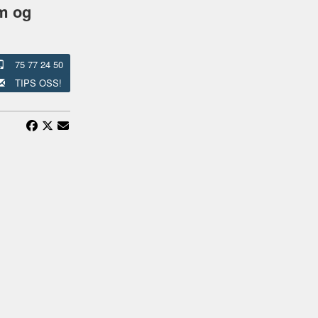
om og
75 77 24 50
TIPS OSS!