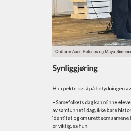
Ordfører Aase Refsnes og Maya Simonsen 
Synliggjøring
Hun pekte også på betydningen av at
– Samefolkets dag kan minne elever
av samfunnet i dag, ikke bare histo
identitet og om urett som samene ha
er viktig, sa hun.