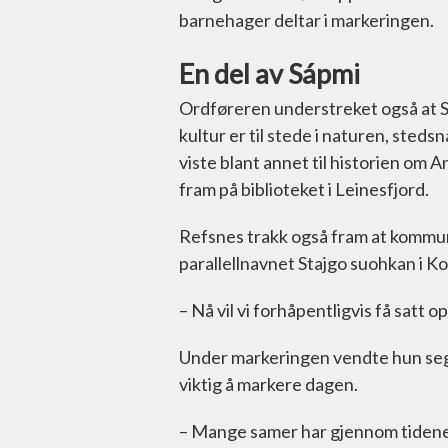
barnehager deltar i markeringen.
En del av Sápmi
Ordføreren understreket også at St
kultur er til stede i naturen, sted
viste blant annet til historien om A
fram på biblioteket i Leinesfjord.
Refsnes trakk også fram at kommun
parallellnavnet Stajgo suohkan i Ko
– Nå vil vi forhåpentligvis få satt op
Under markeringen vendte hun seg 
viktig å markere dagen.
– Mange samer har gjennom tidene