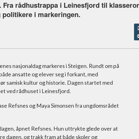
. Fra rådhustrappa i Leinesfjord til klasser
 politikere i markeringen.
amenes nasjonaldag markeres i Steigen. Rundt om på
både ansatte og elever seg i forkant, med
jør samisk kultur og historie. Dagen startet med
net ved rådhuset i Leinesfjord.
Aase Refsnes og Maya Simonsen fra ungdomsrådet
 dagen, åpnet Refsnes. Hun uttrykte glede over at
e dagen, og trakk fram at både skoler og