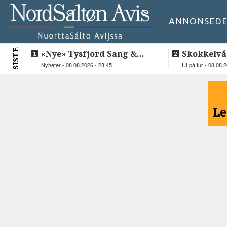
ANNONSE
DE
SISTE
«Nye» Tysfjord Sang &
Skokkelvå
Sement hyllet sin avdøde
Nyheter - 08.08.2026 - 23:45
Ut på tur - 08.08.
trommis
<
Le