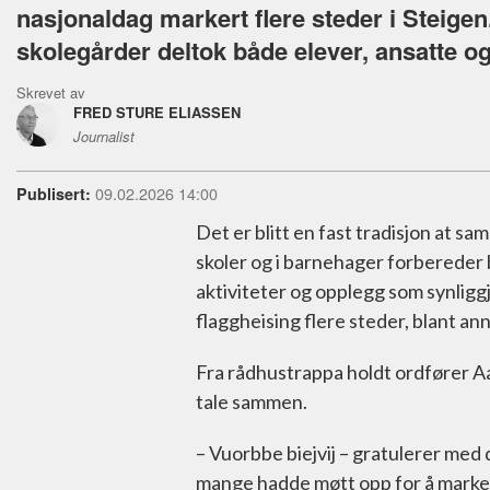
nasjonaldag markert flere steder i Steigen
skolegårder deltok både elever, ansatte og
Skrevet av
FRED STURE ELIASSEN
Journalist
09.02.2026 14:00
Publisert:
Det er blitt en fast tradisjon at s
skoler og i barnehager forbereder 
aktiviteter og opplegg som synligg
flaggheising flere steder, blant an
Fra rådhustrappa holdt ordfører 
tale sammen.
– Vuorbbe biejvij – gratulerer med
mange hadde møtt opp for å marker