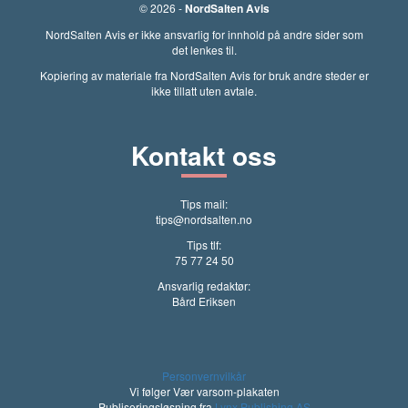
© 2026 -
NordSalten Avis
NordSalten Avis er ikke ansvarlig for innhold på andre sider som
det lenkes til.
Kopiering av materiale fra NordSalten Avis for bruk andre steder er
ikke tillatt uten avtale.
Kontakt oss
Tips mail:
tips@nordsalten.no
Tips tlf:
75 77 24 50
Ansvarlig redaktør:
Bård Eriksen
Personvernvilkår
Vi følger Vær varsom-plakaten
Publiseringsløsning fra
Lynx Publishing AS