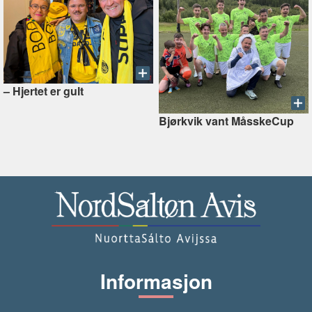
–⁠ Hjertet er gult
Bjørkvik vant MåsskeCup
Informasjon