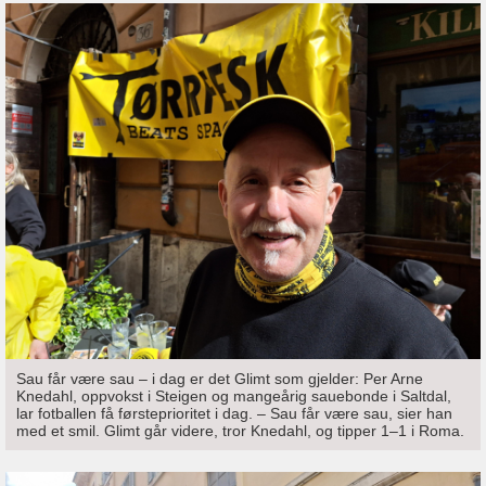
Sau får være sau – i dag er det Glimt som gjelder: Per Arne
Knedahl, oppvokst i Steigen og mangeårig sauebonde i Saltdal,
lar fotballen få førsteprioritet i dag. – Sau får være sau, sier han
med et smil. Glimt går videre, tror Knedahl, og tipper 1–1 i Roma.