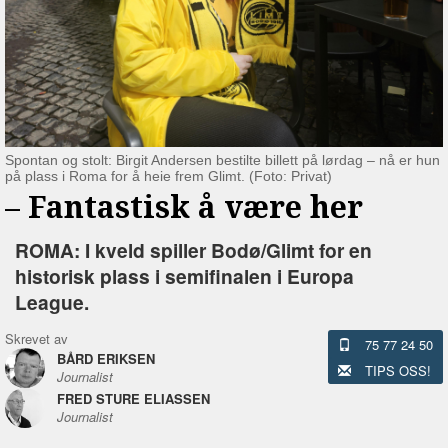
Spontan og stolt: Birgit Andersen bestilte billett på lørdag – nå er hun
på plass i Roma for å heie frem Glimt. (Foto: Privat)
–⁠ Fantastisk å være her
ROMA: I kveld spiller Bodø/Glimt for en
historisk plass i semifinalen i Europa
League.
Skrevet av
75 77 24 50
BÅRD ERIKSEN
TIPS OSS!
Journalist
FRED STURE ELIASSEN
Journalist