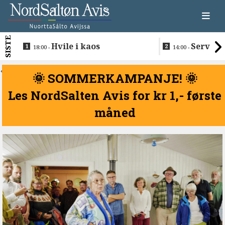
SISTE
Hvile i kaos
Servere
18:00 -
14:00 -
restaurantma
beboerne
<
🌞 SOMMERKAMPANJE! 🌞
Les NordSalten Avis for kr 1,- første
måned