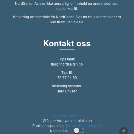
NordSalten Avis er ikke ansvarlig for innhold på andre sider som
det lenkes til.
Kopiering av materiale fra NordSalten Avis for bruk andre steder er
ikke tillatt uten avtale.
Kontakt oss
Tips mail:
tips@nordsalten.no
Tips tlf:
75 77 24 50
Ansvarlig redaktør:
Bård Eriksen
Personvernvilkår
Vi følger Vær varsom-plakaten
Publiseringsløsning fra
Lynx Publishing AS
Nattmodus