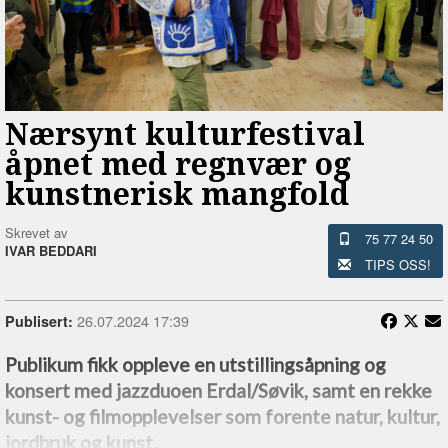
Nærsynt kulturfestival
åpnet med regnvær og
kunstnerisk mangfold
Skrevet av
75 77 24 50
IVAR BEDDARI
TIPS OSS!
26.07.2024 17:39
Publisert:
Publikum fikk oppleve en utstillingsåpning og
konsert med jazzduoen Erdal/Søvik, samt en rekke
kunst- og filmopplevelser som forente natur, kultur,
jordbruk og kunst.