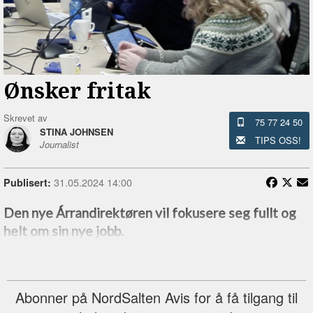
Ønsker fritak
Skrevet av
75 77 24 50
STINA JOHNSEN
TIPS OSS!
Journalist
31.05.2024 14:00
Publisert:
Den nye Árrandirektøren vil fokusere seg fullt og
helt om sin nye jobb.
Abonner på NordSalten Avis for å få tilgang til