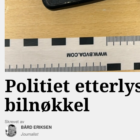
Politiet etterl
bilnøkkel
Skrevet av
BÅRD ERIKSEN
Journalist