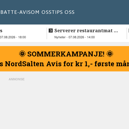
BATT
E-AVIS
OM OSS
TIPS OSS
s
Serverer restaurantmat til
beboerne
07.08.2026 - 18:00
Nyheter - 07.08.2026 - 14:00
🌞 SOMMERKAMPANJE! 🌞
s NordSalten Avis for kr 1,- første m