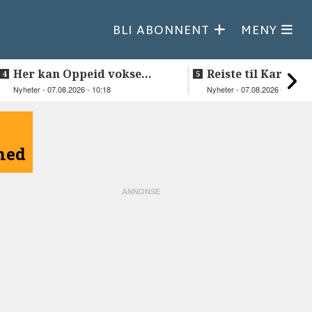
BLI ABONNENT
MENY
Her kan Oppeid vokse
Reiste til Karasjok
videre
vie Ellen og Joha
Nyheter - 07.08.2026 - 10:18
Nyheter - 07.08.2026 - 08:30
åned