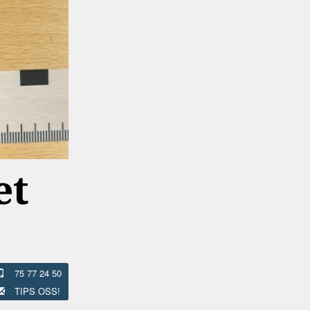
et
75 77 24 50
TIPS OSS!