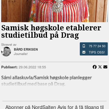
Samisk høgskole etablerer
studietilbud på Drag
Skrevet av
75 77 24 50
BÅRD ERIKSEN
TIPS OSS!
Journalist
29.06.2022 18:55
Publisert:
Sámi allaskuvla/Samisk høgskole planlegger
studietilbud med base på Drag.
Abonner på NordSalten Avis for å få tilgang til