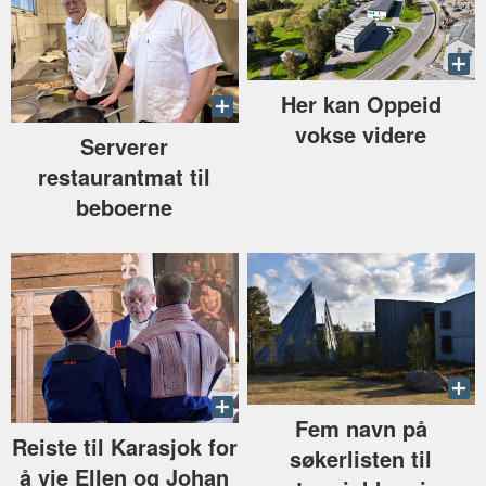
Her kan Oppeid
vokse videre
Serverer
restaurantmat til
beboerne
Fem navn på
Reiste til Karasjok for
søkerlisten til
å vie Ellen og Johan