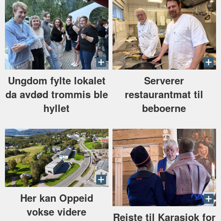
Ungdom fylte lokalet
Serverer
da avdød trommis ble
restaurantmat til
hyllet
beboerne
Her kan Oppeid
vokse videre
Reiste til Karasjok for