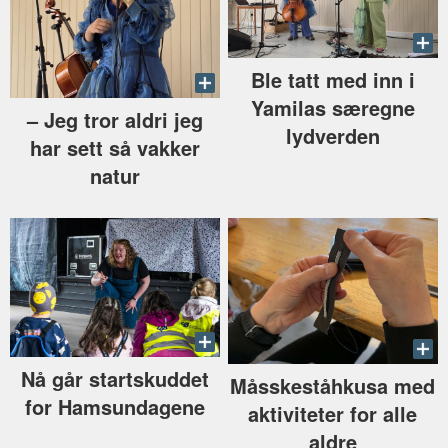
Ble tatt med inn i
Yamilas særegne
–⁠ Jeg tror aldri jeg
lydverden
har sett så vakker
natur
Nå går startskuddet
Måsskeståhkusa med
for Hamsundagene
aktiviteter for alle
aldre