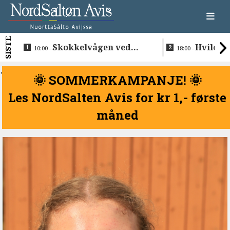
SISTE
Skokkelvågen ved
Hvile i 
10:00 -
18:00 -
Buvåg
<
🌞 SOMMERKAMPANJE! 🌞
Les NordSalten Avis for kr 1,- første
måned