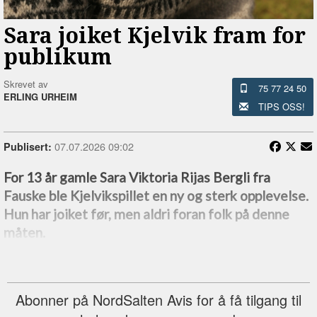
Sara joiket Kjelvik fram for
publikum
Skrevet av
75 77 24 50
ERLING URHEIM
TIPS OSS!
07.07.2026 09:02
Publisert:
For 13 år gamle Sara Viktoria Rijas Bergli fra
Fauske ble Kjelvikspillet en ny og sterk opplevelse.
Hun har joiket før, men aldri foran folk på denne
måten.
Abonner på NordSalten Avis for å få tilgang til