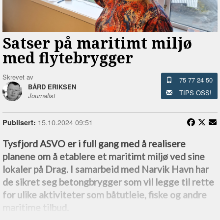
Satser på maritimt miljø
med flytebrygger
Skrevet av
75 77 24 50
BÅRD ERIKSEN
TIPS OSS!
Journalist
15.10.2024 09:51
Publisert:
Tysfjord ASVO er i full gang med å realisere
planene om å etablere et maritimt miljø ved sine
lokaler på Drag. I samarbeid med Narvik Havn har
de sikret seg betongbrygger som vil legge til rette
for ulike aktiviteter som båtutleie, fiske og andre
maritime tilbud.