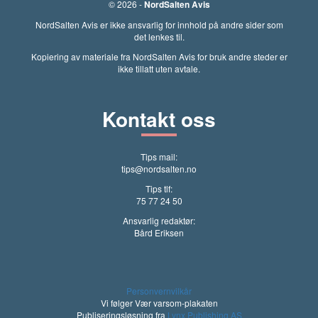
© 2026 -
NordSalten Avis
NordSalten Avis er ikke ansvarlig for innhold på andre sider som
det lenkes til.
Kopiering av materiale fra NordSalten Avis for bruk andre steder er
ikke tillatt uten avtale.
Kontakt oss
Tips mail:
tips@nordsalten.no
Tips tlf:
75 77 24 50
Ansvarlig redaktør:
Bård Eriksen
Personvernvilkår
Vi følger Vær varsom-plakaten
Publiseringsløsning fra
Lynx Publishing AS