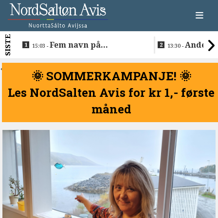
SISTE
Fem navn på
Anders 
15:03 -
13:30 -
søkerlisten til toppjobben
teknologise
i Sametinget
Lakså
<
🌞 SOMMERKAMPANJE! 🌞
Les NordSalten Avis for kr 1,- første
måned