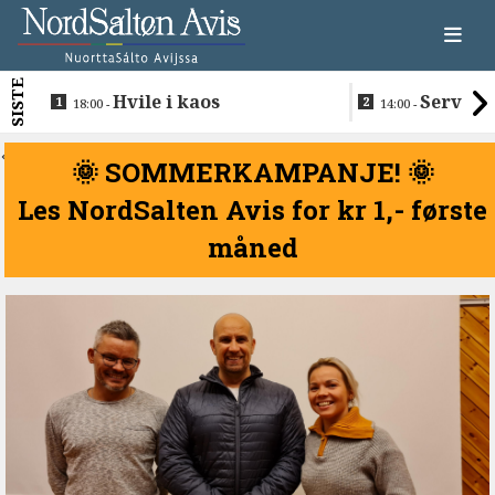
SISTE
Hvile i kaos
Servere
18:00 -
14:00 -
restaurantma
beboerne
<
🌞 SOMMERKAMPANJE! 🌞
Les NordSalten Avis for kr 1,- første
måned