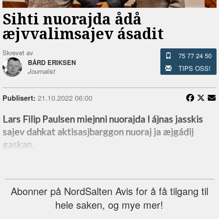
Sihti nuorajda ådå
æjvvalimsajev ásadit
Skrevet av
75 77 24 50
BÅRD ERIKSEN
TIPS OSS!
Journalist
21.10.2022 06:00
Publisert:
Lars Filip Paulsen miejnni nuorajda l ájnas jasskis
sajev dahkat aktisasjbarggon nuoraj ja æjgádij
gaskan.
Abonner på NordSalten Avis for å få tilgang til
hele saken, og mye mer!