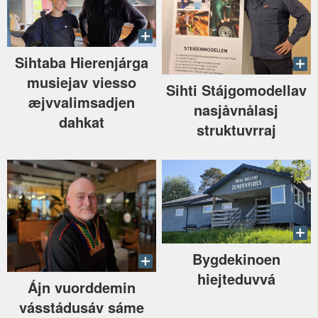
Sihtaba Hierenjárga
musiejav viesso
Sihti Stájgomodellav
æjvvalimsadjen
nasjåvnålasj
dahkat
struktuvrraj
Bygdekinoen
hiejteduvvá
Ájn vuorddemin
vásstádusáv sáme