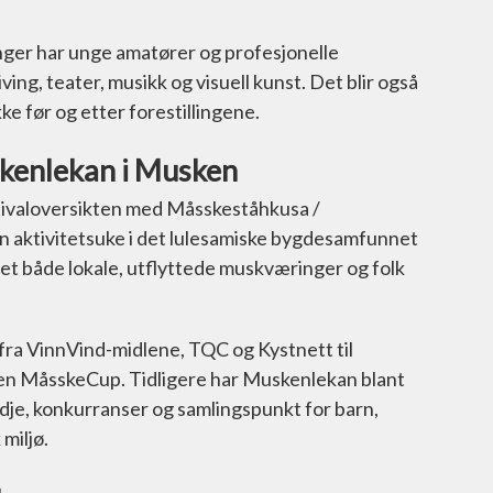
inger har unge amatører og profesjonelle
ng, teater, musikk og visuell kunst. Det blir også
e før og etter forestillingene.
kenlekan i Musken
festivaloversikten med Måsskeståhkusa /
 aktivitetsuke i det lulesamiske bygdesamfunnet
et både lokale, utflyttede muskværinger og folk
fra VinnVind-midlene, TQC og Kystnett til
gen MåsskeCup. Tidligere har Muskenlekan blant
dje, konkurranser og samlingspunkt for barn,
miljø.