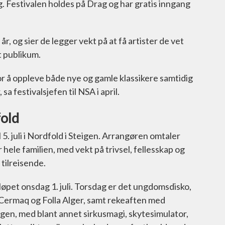
. Festivalen holdes på Drag og har gratis inngang
 år, og sier de legger vekt på at få artister de vet
t publikum.
for å oppleve både nye og gamle klassikere samtidig
a festivalsjefen til NSA i april.
old
5. juli i Nordfold i Steigen. Arrangøren omtaler
 hele familien, med vekt på trivsel, fellesskap og
tilreisende.
et onsdag 1. juli. Torsdag er det ungdomsdisko,
Cermaq og Folla Alger, samt rekeaften med
gen, med blant annet sirkusmagi, skytesimulator,