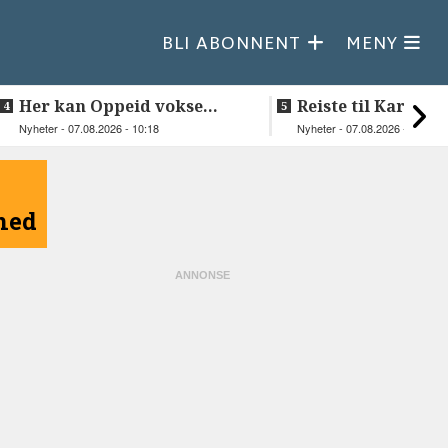
BLI ABONNENT
MENY
Her kan Oppeid vokse
Reiste til Karasjok
videre
vie Ellen og Joha
Nyheter - 07.08.2026 - 10:18
Nyheter - 07.08.2026 - 08:30
åned