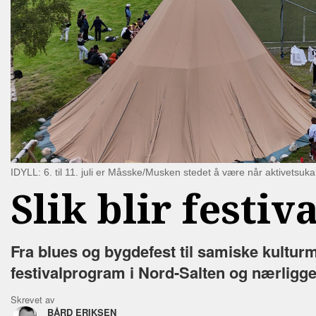
IDYLL: 6. til 11. juli er Måsske/Musken stedet å være når aktivetsuk
Slik blir fest
Fra blues og bygdefest til samiske kulturm
festivalprogram i Nord-Salten og nærligg
Skrevet av
BÅRD ERIKSEN