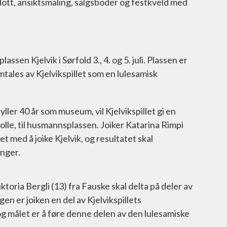
slott, ansiktsmaling, salgsboder og festkveld med
assen Kjelvik i Sørfold 3., 4. og 5. juli. Plassen er
tales av Kjelvikspillet som en lulesamisk
yller 40 år som museum, vil Kjelvikspillet gi en
uolle, til husmannsplassen. Joiker Katarina Rimpi
t med å joike Kjelvik, og resultatet skal
inger.
oria Bergli (13) fra Fauske skal delta på deler av
n er joiken en del av Kjelvikspillets
g målet er å føre denne delen av den lulesamiske