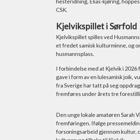
hesteridning, Elias-kjøring, hoppe
CSK.
Kjelvikspillet i Sørfold
Kjelvikspillet spilles ved Husmannspl
et fredet samisk kulturminne, og om
husmannsplass.
I forbindelse med at Kjelvik i 2026 f
gave i form av en lulesamisk joik, v
fra Sverige har tatt på seg oppdrage
fremføres under årets tre forestill
Den unge lokale amatøren Sarah Vikt
fremføringen. Ifølge pressemeldinge
forsoningsarbeid gjennom kultur, o