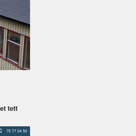
t tett
75 77 24 50