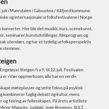
len
2. juli i Manndalen i Gáivuotna / Kåfjord kommune.
miske og internasjonale urfolksfestivalene i Norge.
onserter. Her blir det musikk, kurs, scenekunst,
eir, seminarer, kunstutstillinger, filmprogram og
sak utendørs, og har et tydelig urfolksperspektiv
le stemmer.
teigen
eløya i Steigen fra 9. til 12. juli. Festivalen
ma er «Vær oppmerksom, alle har en verdi».
å skape møteplasser og sette fokus på psykisk
g kombinerer faglig debatt og kultur, mens
g feiring av fellesskapet. På årets artistliste
 Minor Majority, Joddski, Inge Bremnes, SULT,