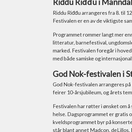
Riddu Riđđu i Mannda
Riddu Riđđu arrangeres fra 8. til 1
Festivalen er en av de viktigste sa
Programmet rommer langt mer enn k
litteratur, barnefestival, ungdomsl
marked. Festivalen foregår i hoved
med både samiske og internasjona
God Nok-festivalen i S
God Nok-festivalen arrangeres på Eng
feirer 10-årsjubileum, og årets te
Festivalen har røtter i ønsket om 
helse. Dagsprogrammet er gratis o
kveldsprogrammet byr på konserter o
står blant annet Madcon, deLillos,