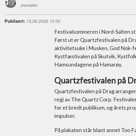
Journalist
15.06.2026 10:30
Publisert:
Festivalsommeren i Nord-Salten stre
Først ut er Quartzfestivalen på Dr
aktivitetsuke i Musken, God Nok-fes
Kystfæstivalen på Skutvik, Kystfo
Hamsundagene på Hamarøy.
Quartzfestivalen på D
Quartzfestivalen på Drag arrangeres 
regi av The Quartz Corp. Festivalen
for et bredt publikum, og årets pr
impulser.
På plakaten står blant annet Too F