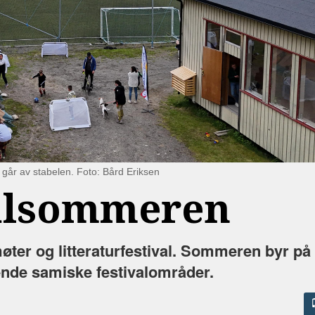
a går av stabelen. Foto: Bård Eriksen
ivalsommeren
øter og litteraturfestival. Sommeren byr på e
ende samiske festivalområder.