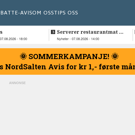
BATT
E-AVIS
OM OSS
TIPS OSS
s
Serverer restaurantmat til
beboerne
07.08.2026 - 18:00
Nyheter - 07.08.2026 - 14:00
🌞 SOMMERKAMPANJE! 🌞
s NordSalten Avis for kr 1,- første m