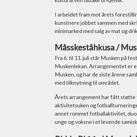
kulturarven tilbake til Kjelvik.
I arbeidet fram mot årets forestill
kunstnere jobbet sammen med skrivi
minimarked med salg av mat og drikk
Måsskeståhkusa / Mus
Fra 6. til 11. juli står Musken på 
Muskenlekan. Arrangementet er en
Musken, og har de siste årene saml
med tilknytning til området.
Årets arrangement har fått støtte 
aktivitetsuken og fotballturnerin
annet rommet fotballaktivitet, duo
unge og voksne i et levende samisk 