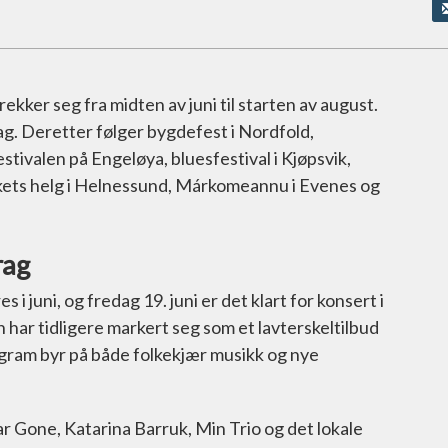
kker seg fra midten av juni til starten av august.
ag. Deretter følger bygdefest i Nordfold,
tivalen på Engeløya, bluesfestival i Kjøpsvik,
lkets helg i Helnessund, Márkomeannu i Evenes og
rag
i juni, og fredag 19. juni er det klart for konsert i
 har tidligere markert seg som et lavterskeltilbud
ogram byr på både folkekjær musikk og nye
ar Gone, Katarina Barruk, Min Trio og det lokale