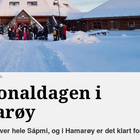
o.
jonaldagen i
arøy
er hele Sápmi, og i Hamarøy er det klart fo