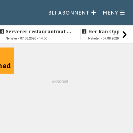
BLI ABONNENT
MENY
Serverer restaurantmat til
Her kan Oppeid v
beboerne
videre
Nyheter - 07.08.2026 - 14:00
Nyheter - 07.08.2026 - 10:18
åned