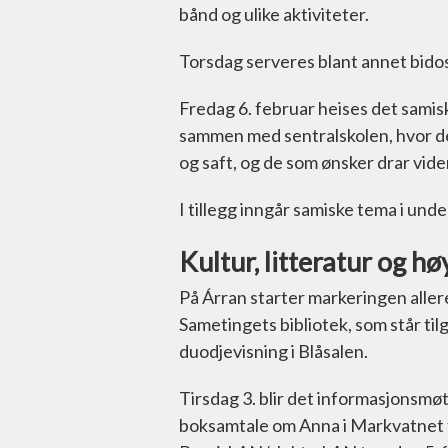
bånd og ulike aktiviteter.
Torsdag serveres blant annet bidos
Fredag 6. februar heises det samisk
sammen med sentralskolen, hvor det
og saft, og de som ønsker drar vid
I tillegg inngår samiske tema i un
Kultur, litteratur og h
På Árran starter markeringen allere
Sametingets bibliotek, som står ti
duodjevisning i Blåsalen.
Tirsdag 3. blir det informasjonsm
boksamtale om Anna i Markvatnet f