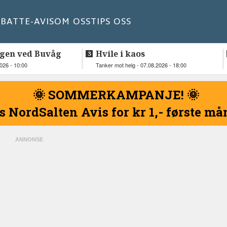
BATT
E-AVIS
OM OSS
TIPS OSS
gen ved Buvåg
Hvile i kaos
2026 - 10:00
Tanker mot helg - 07.08.2026 - 18:00
🌞 SOMMERKAMPANJE! 🌞
s NordSalten Avis for kr 1,- første m