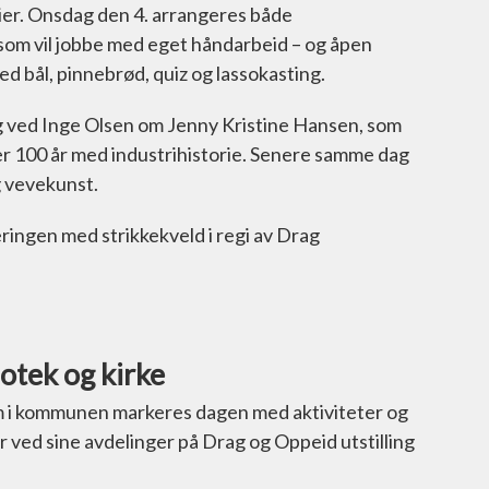
ier. Onsdag den 4. arrangeres både
om vil jobbe med eget håndarbeid – og åpen
 bål, pinnebrød, quiz og lassokasting.
g ved Inge Olsen om Jenny Kristine Hansen, som
er 100 år med industrihistorie. Senere samme dag
g vevekunst.
ingen med strikkekveld i regi av Drag
iotek og kirke
m i kommunen markeres dagen med aktiviteter og
r ved sine avdelinger på Drag og Oppeid utstilling