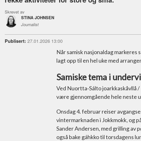
Skrevet av
STINA JOHNSEN
Journalist
27.01.2026 13:00
Publisert:
Når samisk nasjonaldag markeres skj
lagt opp til en hel uke med arrang
Samiske tema i underv
Ved Nuortta‑Sálto joarkkaskåvllå /
være gjennomgående hele neste u
Onsdag 4. februar reiser avgangsel
vintermarknaden i Jokkmokk, og på 
Sander Andersen, med grilling av pø
også bake gáhkko til torsdagens lun