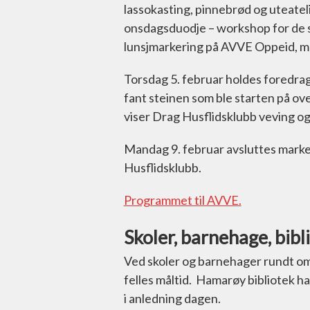
lassokasting, pinnebrød og uteatel
onsdagsduodje – workshop for de s
lunsjmarkering på AVVE Oppeid, med
Torsdag 5. februar holdes foredra
fant steinen som ble starten på ov
viser Drag Husflidsklubb veving o
Mandag 9. februar avsluttes marker
Husflidsklubb.
Programmet til AVVE.
Skoler, barnehage, bibl
Ved skoler og barnehager rundt o
felles måltid. Hamarøy bibliotek ha
i anledning dagen.