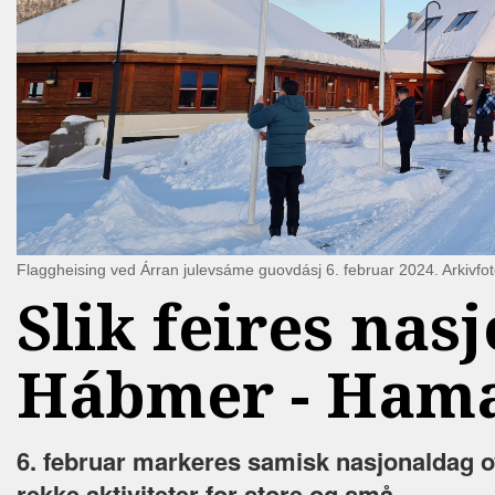
Flaggheising ved Árran julevsáme guovdásj 6. februar 2024. Arkivfot
Slik feires nas
Hábmer - Ham
6. februar markeres samisk nasjonaldag ov
rekke aktiviteter for store og små.