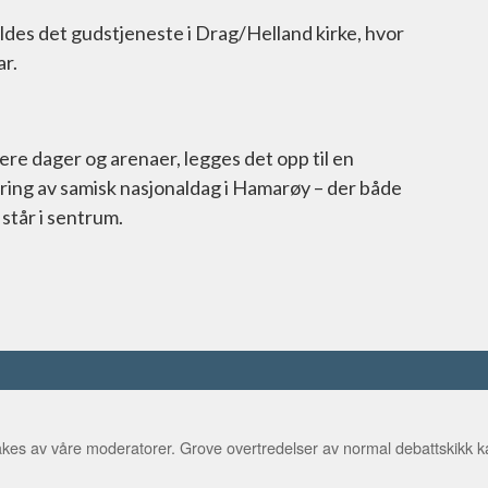
ldes det gudstjeneste i Drag/Helland kirke, hvor
r.
e dager og arenaer, legges det opp til en
ing av samisk nasjonaldag i Hamarøy – der både
 står i sentrum.
kes av våre moderatorer. Grove overtredelser av normal debattskikk ka