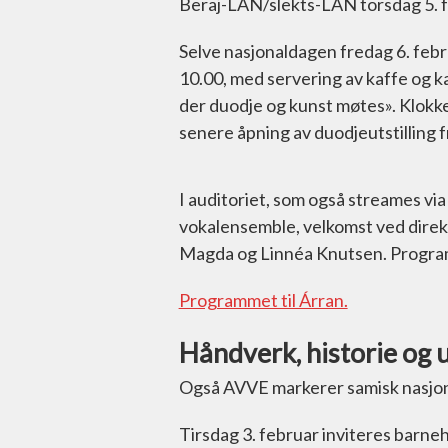
Beraj-LAN/slekts-LAN torsdag 5. f
Selve nasjonaldagen fredag 6. feb
10.00, med servering av kaffe og ka
der duodje og kunst møtes». Klokk
senere åpning av duodjeutstilling
I auditoriet, som også streames vi
vokalensemble, velkomst ved direkt
Magda og Linnéa Knutsen. Program
Programmet til Árran.
Håndverk, historie og u
Også AVVE markerer samisk nasjon
Tirsdag 3. februar inviteres barneh