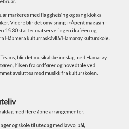
ebruar.
ruar markeres med flaggheising og sang klokka
ker. Videre blir det omvisning i «Åpent magasin –
en 15.30 starter matserveringen i kaféen og
 fra Hábmera kulturraskåvllå/Hamarøy kulturskole.
a Teams, blir det musikalske innslag med Hamarøy
øren, hilsen fra ordfører og hovedtale ved
met avsluttes med musikk fra kulturskolen.
teliv
aldag med flere åpne arrangementer.
ager og skole til utedag med lavvo, bål,