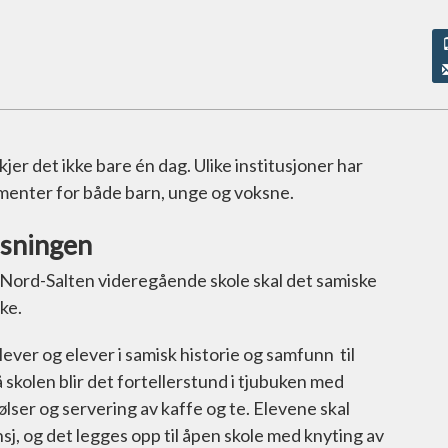
er det ikke bare én dag. Ulike institusjoner har
ementer for både barn, unge og voksne.
isningen
 Nord-Salten videregående skole skal det samiske
ke.
ever og elever i samisk historie og samfunn til
skolen blir det fortellerstund i tjubuken med
lser og servering av kaffe og te. Elevene skal
sj, og det legges opp til åpen skole med knyting av