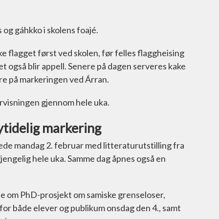
 og gáhkko i skolens foajé.
e flagget først ved skolen, før felles flaggheising
 også blir appell. Senere på dagen serveres kake
ere på markeringen ved Árran.
dervisningen gjennom hele uka.
øytidelig markering
de mandag 2. februar med litteraturutstilling fra
lgjengelig hele uka. Samme dag åpnes også en
øte om PhD-prosjekt om samiske grenseloser,
or både elever og publikum onsdag den 4., samt