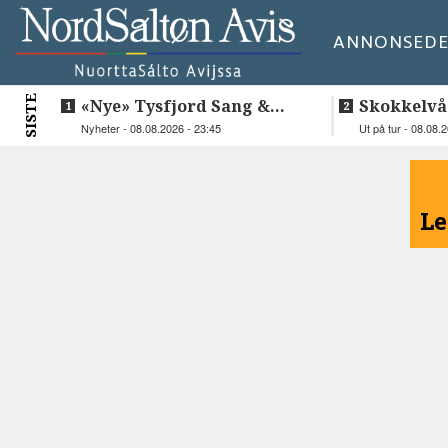
ANNONSE
DE
SISTE
«Nye» Tysfjord Sang &
Skokkelvå
Sement hyllet sin avdøde
Nyheter - 08.08.2026 - 23:45
Ut på tur - 08.08.
trommis
<
Le