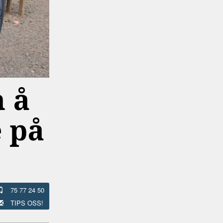
m å
 på
75 77 24 50
TIPS OSS!