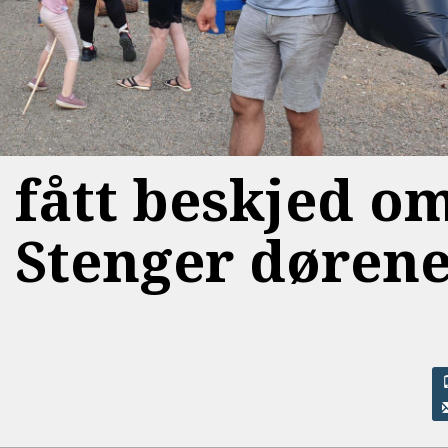
 fått beskjed o
 Stenger dørene