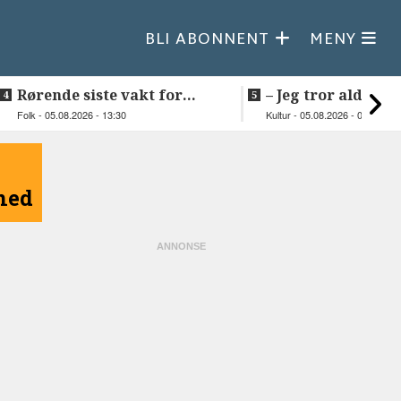
BLI ABONNENT
MENY
Rørende siste vakt for
–⁠ Jeg tror aldri je
Inge på Helnessund-kaia
så vakker natur
Folk - 05.08.2026 - 13:30
Kultur - 05.08.2026 - 09:20
åned