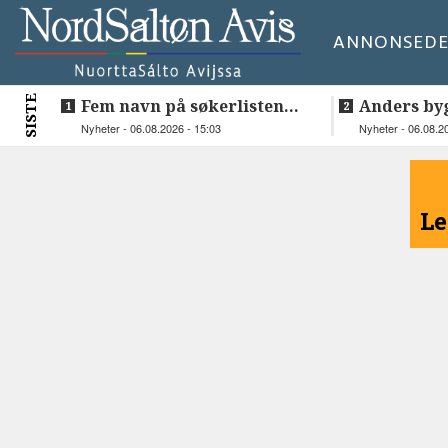
ANNONSE
DE
SISTE
Fem navn på søkerlisten
Anders by
til toppjobben i
teknologis
Nyheter - 06.08.2026 - 15:03
Nyheter - 06.08.2
Sametinget
Lakså
<
Le