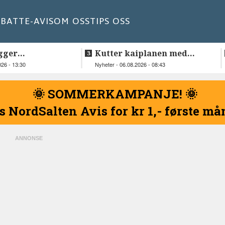
BATT
E-AVIS
OM OSS
TIPS OSS
gger
Kutter kaiplanen med
elskap fra
flere hundre millioner
026 - 13:30
Nyheter - 06.08.2026 - 08:43
kroner
🌞 SOMMERKAMPANJE! 🌞
s NordSalten Avis for kr 1,- første m