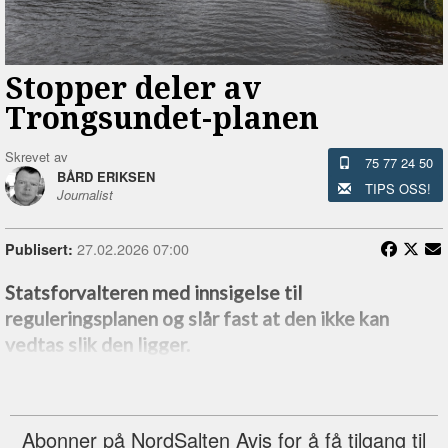
Stopper deler av
Trongsundet-planen
Skrevet av
75 77 24 50
BÅRD ERIKSEN
TIPS OSS!
Journalist
27.02.2026 07:00
Publisert:
Statsforvalteren med innsigelse til
reguleringsplanen og slår fast at den ikke kan
vedtas slik den ligger.
Abonner på NordSalten Avis for å få tilgang til