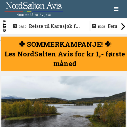
SISTE
Reiste til Karasjok for
Fem nav
08:30 -
15:03 -
å vie Ellen og Johan
søkerlisten 
Anders
i Sametinge
<
🌞 SOMMERKAMPANJE! 🌞
Les NordSalten Avis for kr 1,- første
måned