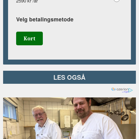
2590 kr /år
Velg betalingsmetode
Kort
LES OGSÅ