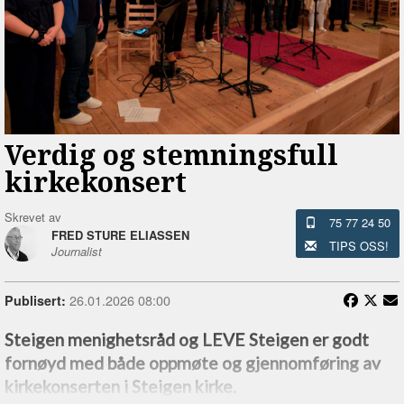
Verdig og stemningsfull
kirkekonsert
Skrevet av
75 77 24 50
FRED STURE ELIASSEN
TIPS OSS!
Journalist
26.01.2026 08:00
Publisert:
Steigen menighetsråd og LEVE Steigen er godt
fornøyd med både oppmøte og gjennomføring av
kirkekonserten i Steigen kirke.