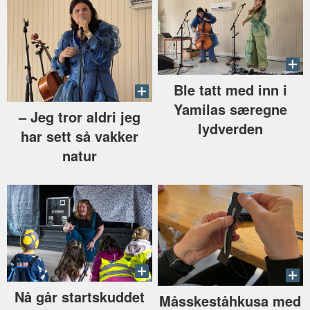
Ble tatt med inn i
Yamilas særegne
–⁠ Jeg tror aldri jeg
lydverden
har sett så vakker
natur
Nå går startskuddet
Måsskeståhkusa med