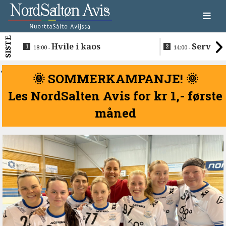
SISTE
Hvile i kaos
Servere
18:00 -
14:00 -
restaurantma
beboerne
<
🌞 SOMMERKAMPANJE! 🌞
Les NordSalten Avis for kr 1,- første
måned