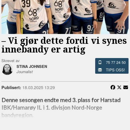
–⁠ Vi gjør dette fordi vi synes
innebandy er artig
Skrevet av
75 77 24 50
STINA JOHNSEN
TIPS OSS!
Journalist
18.03.2025 13:29
Publisert:
Denne sesongen endte med 3. plass for Harstad
IBK/Hamarøy IL i 1. divisjon Nord-Norge
bandyregion.