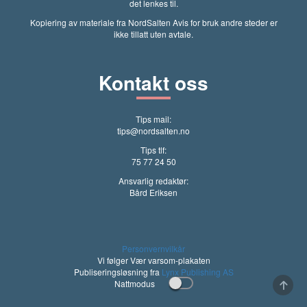
det lenkes til.
Kopiering av materiale fra NordSalten Avis for bruk andre steder er
ikke tillatt uten avtale.
Kontakt oss
Tips mail:
tips@nordsalten.no
Tips tlf:
75 77 24 50
Ansvarlig redaktør:
Bård Eriksen
Personvernvilkår
Vi følger Vær varsom-plakaten
Publiseringsløsning fra
Lynx Publishing AS
Nattmodus