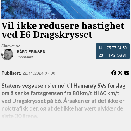
Vil ikke redusere hastighet
ved E6 Dragskrysset
Skrevet av
75 77 24 50
BÅRD ERIKSEN
TIPS OSS!
Journalist
22.11.2024 07:00
Publisert:
Statens vegvesen sier nei til Hamarøy SVs forslag
om å senke fartsgrensen fra 80 km/t til 60 km/t
ved Dragskrysset på E6. Årsaken er at det ikke er
nok trafikk der, og at det ikke har vært ulykker de
siste 30 årene.