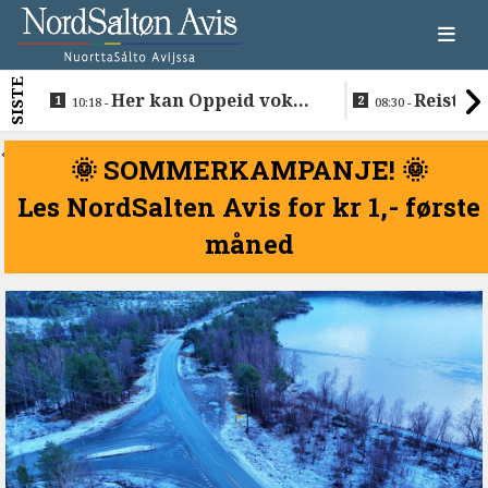
SISTE
Her kan Oppeid vokse
Reiste t
10:18 -
08:30 -
videre
å vie Ellen 
Anders
<
🌞 SOMMERKAMPANJE! 🌞
Les NordSalten Avis for kr 1,- første
måned