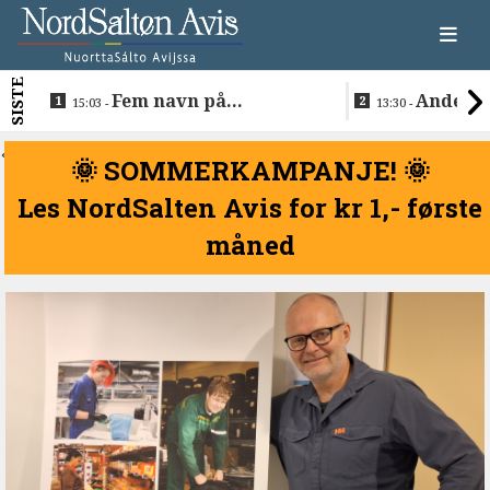
SISTE
Fem navn på
Anders 
15:03 -
13:30 -
søkerlisten til toppjobben
teknologise
i Sametinget
Lakså
<
🌞 SOMMERKAMPANJE! 🌞
Les NordSalten Avis for kr 1,- første
måned