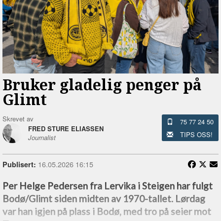
Bruker gladelig penger på
Glimt
Skrevet av
75 77 24 50
FRED STURE ELIASSEN
TIPS OSS!
Journalist
16.05.2026 16:15
Publisert:
Per Helge Pedersen fra Lervika i Steigen har fulgt
Bodø/Glimt siden midten av 1970-tallet. Lørdag
var han igjen på plass i Bodø, med tro på seier mot