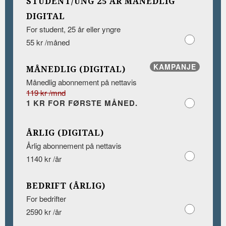
STUDENT/UNG 25 ÅR MÅNEDLIG
DIGITAL
For student, 25 år eller yngre
55 kr /måned
KAMPANJE
MÅNEDLIG (DIGITAL)
Månedlig abonnement på nettavis
119 kr /mnd
1 KR FOR FØRSTE MÅNED.
ÅRLIG (DIGITAL)
Årlig abonnement på nettavis
1140 kr /år
BEDRIFT (ÅRLIG)
For bedrifter
2590 kr /år