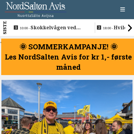
SISTE
Skokkelvågen ved
Hvile i 
10:00 -
18:00 -
Buvåg
<
🌞 SOMMERKAMPANJE! 🌞
Les NordSalten Avis for kr 1,- første
måned