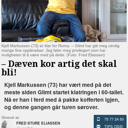
Kjell Markussen (73) er klar for Roma: – Glimt har gitt meg utrolig
mange fine opplevelser. Jeg føler meg privilegert som har
muligheten til å være med på dette. (Foto: Fred Eliassen)
–⁠ Dæven kor artig det skal
bli!
Kjell Markussen (73) har vært med på det
meste siden Glimt startet klatringen i 60-tallet.
Nå er han i ferd med å pakke kofferten igjen,
og denne gangen går turen sørover.
Skrevet av
75 77 24 50
FRED STURE ELIASSEN
TIPS OSS!