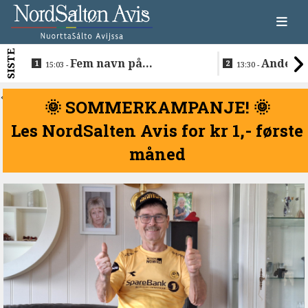
SISTE
Fem navn på
Anders 
15:03 -
13:30 -
søkerlisten til toppjobben
teknologise
i Sametinget
Lakså
<
🌞 SOMMERKAMPANJE! 🌞
Les NordSalten Avis for kr 1,- første
måned