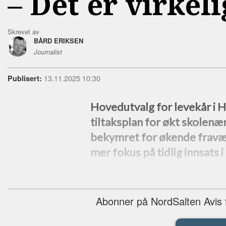
–⁠ Det er virke
Skrevet av
BÅRD ERIKSEN
Journalist
13.11.2025 10:30
Publisert:
Hovedutvalg for levekår i 
tiltaksplan for økt skolenæ
bekymret for økende fravær 
mer fokus på tidlig innsats 
Abonner på NordSalten Avis fo