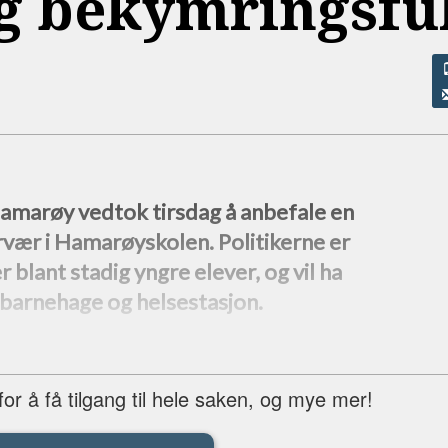
lig bekymringsful
Hamarøy vedtok tirsdag å anbefale en
rvær i Hamarøyskolen. Politikerne er
blant stadig yngre elever, og vil ha
i barnehage og helsestasjon.
r å få tilgang til hele saken, og mye mer!