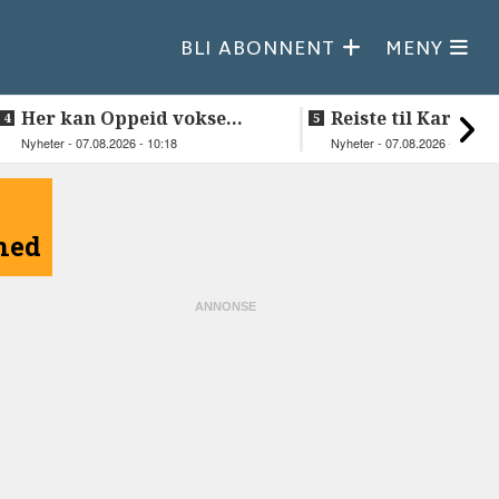
BLI ABONNENT
MENY
Her kan Oppeid vokse
Reiste til Karasjok
videre
vie Ellen og Joha
Nyheter - 07.08.2026 - 10:18
Nyheter - 07.08.2026 - 08:30
åned