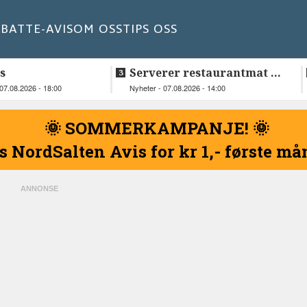
BATT
E-AVIS
OM OSS
TIPS OSS
s
Serverer restaurantmat til
beboerne
07.08.2026 - 18:00
Nyheter - 07.08.2026 - 14:00
🌞 SOMMERKAMPANJE! 🌞
s NordSalten Avis for kr 1,- første m