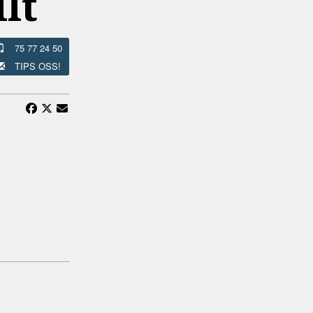
lt
75 77 24 50
TIPS OSS!