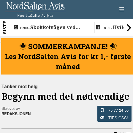
SISTE
Skokkelvågen ved
Hvile i 
10:00 -
18:00 -
Buvåg
<
🌞 SOMMERKAMPANJE! 🌞
Les NordSalten Avis for kr 1,- første
måned
Tanker mot helg
Begynn med det nødvendige
Skrevet av
75 77 24 50
REDAKSJONEN
TIPS OSS!