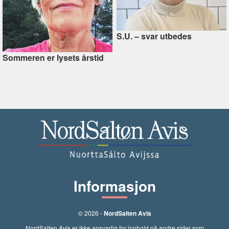
S.U. –⁠ svar utbedes
Sommeren er lysets årstid
Informasjon
© 2026 -
NordSalten Avis
NordSalten Avis er ikke ansvarlig for innhold på andre sider som