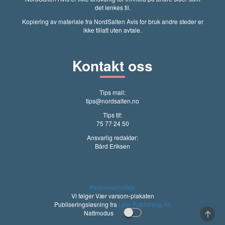
det lenkes til.
Kopiering av materiale fra NordSalten Avis for bruk andre steder er
ikke tillatt uten avtale.
Kontakt oss
Tips mail:
tips@nordsalten.no
Tips tlf:
75 77 24 50
Ansvarlig redaktør:
Bård Eriksen
Personvernvilkår
Vi følger Vær varsom-plakaten
Publiseringsløsning fra
Lynx Publishing AS
Nattmodus