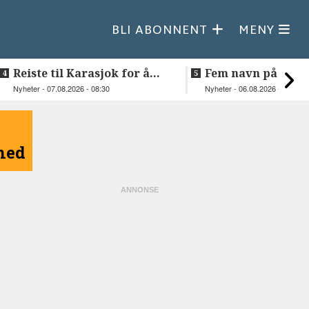
BLI ABONNENT
MENY
Reiste til Karasjok for å
Fem navn på søker
vie Ellen og Johan Anders
til toppjobben i
Nyheter - 07.08.2026 - 08:30
Nyheter - 06.08.2026 - 15:03
Sametinget
åned