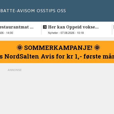
BATT
E-AVIS
OM OSS
TIPS OSS
estaurantmat til
Her kan Oppeid vokse
videre
026 - 14:00
Nyheter - 07.08.2026 - 10:18
🌞 SOMMERKAMPANJE! 🌞
s NordSalten Avis for kr 1,- første m