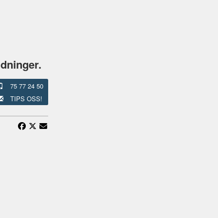
ldninger.
75 77 24 50
TIPS OSS!