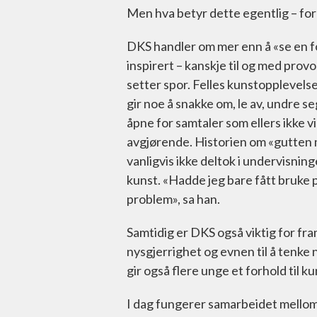
Men hva betyr dette egentlig – fo
DKS handler om mer enn å «se en for
inspirert – kanskje til og med prov
setter spor. Felles kunstopplevels
gir noe å snakke om, le av, undre 
åpne for samtaler som ellers ikke vi
avgjørende. Historien om «gutten 
vanligvis ikke deltok i undervisnin
kunst. «Hadde jeg bare fått bruke 
problem», sa han.
Samtidig er DKS også viktig for framt
nysgjerrighet og evnen til å tenke n
gir også flere unge et forhold til k
I dag fungerer samarbeidet mellom 