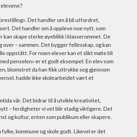
r elevene?
estilling». Det handler om å bli utfordret,
osert. Det handler om å oppleve noe nytt, som
er kan skape sterke øyeblikk i klasserommet. De
seg over – sammen. Det bygger fellesskap, og kan
lle oppstått. For noen elever kan et slikt møte bli
med penselen» er et godt eksempel: En elev som
gen, blomstret da han fikk uttrykke seg gjennom
pensel, hadde ikke skolearbeidet vært et
ida vår. Det bidrar til å utvikle kreativitet,
ytt – ferdigheter vi vet blir stadig viktigere. Det
unst og kultur, enten som publikum eller skapere.
fylke, kommune og skole godt. Likevel er det