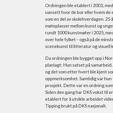
Ordningen ble etablert i 2001, med 
uansett hvor de bor eller hvem de e
som en del av skolehverdagen. 25 å
møteplasser mellom kunst og unge 
rundt 1000 kunstmøter i 2025, med
over hele fylket – også på de minst
scenekunst til litteratur og visuell 
Da ordningen ble bygget opp i Nord
planlagt: Hun satset på samarbeid.
og det som etter hvert ble kjent s
oppmerksomhet. Samtidig var hun ty
prosjekt. Dette var en ordning som 
Siden den gang har DKS vokst til en
etablert for å utvikle arbeidet vide
Tipping brukt på DKS nasjonalt.