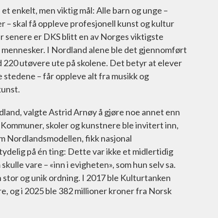
et enkelt, men viktig mål: Alle barn og unge –
r – skal få oppleve profesjonell kunst og kultur
r senere er DKS blitt en av Norges viktigste
mennesker. I Nordland alene ble det gjennomført
 220 utøvere ute på skolene. Det betyr at elever
e stedene – får oppleve alt fra musikk og
kunst.
land, valgte Astrid Arnøy å gjøre noe annet enn
 Kommuner, skoler og kunstnere ble invitert inn,
om Nordlandsmodellen, fikk nasjonal
delig på én ting: Dette var ikke et midlertidig
skulle vare – «inn i evigheten», som hun selv sa.
 stor og unik ordning. I 2017 ble Kulturtanken
re, og i 2025 ble 382 millioner kroner fra Norsk