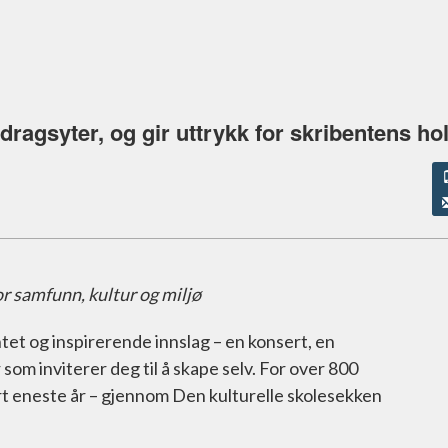
dragsyter, og gir uttrykk for skribentens ho
or samfunn, kultur og miljø
tet og inspirerende innslag – en konsert, en
 som inviterer deg til å skape selv. For over 800
rt eneste år – gjennom Den kulturelle skolesekken