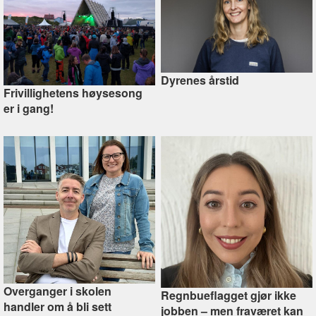
Dyrenes årstid
Frivillighetens høysesong
er i gang!
Overganger i skolen
Regnbueflagget gjør ikke
handler om å bli sett
jobben –⁠ men fraværet kan