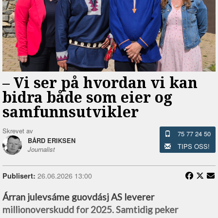
–⁠ Vi ser på hvordan vi kan
bidra både som eier og
samfunnsutvikler
Skrevet av
75 77 24 50
BÅRD ERIKSEN
TIPS OSS!
Journalist
26.06.2026 13:00
Publisert:
Árran julevsáme guovdásj AS leverer
millionoverskudd for 2025. Samtidig peker