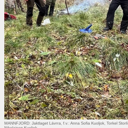
MANNFJORD: Jaktlaget Lávrra, f.v.: Anna Sofia Kuoljok, Torkel Storli,
Nikolaisen Kuoljok.