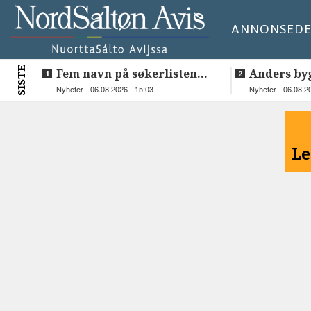
ANNONSE
DE
SISTE
Fem navn på søkerlisten
Anders by
til toppjobben i
teknologis
Nyheter - 06.08.2026 - 15:03
Nyheter - 06.08.2
Sametinget
Lakså
<
Le