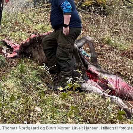
 Thomas Nordgaard og Bjørn Morten Litveit Hansen, i tillegg til fotogra