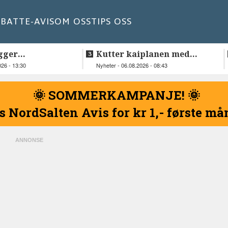
BATT
E-AVIS
OM OSS
TIPS OSS
gger
Kutter kaiplanen med
elskap fra
flere hundre millioner
026 - 13:30
Nyheter - 06.08.2026 - 08:43
kroner
🌞 SOMMERKAMPANJE! 🌞
s NordSalten Avis for kr 1,- første m