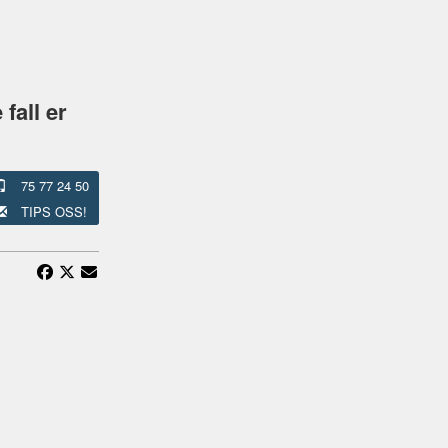
fall er
75 77 24 50
TIPS OSS!