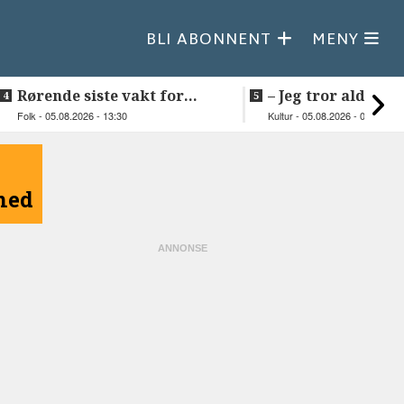
BLI ABONNENT
MENY
Rørende siste vakt for
–⁠ Jeg tror aldri je
Inge på Helnessund-kaia
så vakker natur
Folk - 05.08.2026 - 13:30
Kultur - 05.08.2026 - 09:20
åned