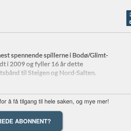
 mest spennende spillerne i Bodø/Glimt-
t i 2009 og fyller 16 år dette
ktsbånd til Steigen og Nord-Salten.
r å få tilgang til hele saken, og mye mer!
REDE ABONNENT?