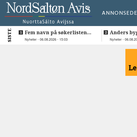
ANNONSE
DE
SISTE
Fem navn på søkerlisten
Anders by
til toppjobben i
teknologis
Nyheter - 06.08.2026 - 15:03
Nyheter - 06.08.2
Sametinget
Lakså
<
Le