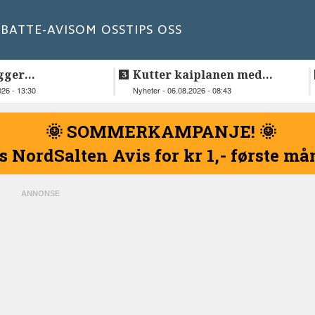
BATT
E-AVIS
OM OSS
TIPS OSS
gger
Kutter kaiplanen med
elskap fra
flere hundre millioner
026 - 13:30
Nyheter - 06.08.2026 - 08:43
kroner
🌞 SOMMERKAMPANJE! 🌞
s NordSalten Avis for kr 1,- første m