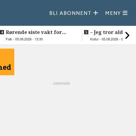
BLI ABONNENT
MENY
Rørende siste vakt for
–⁠ Jeg tror aldri je
Inge på Helnessund-kaia
så vakker natur
Folk - 05.08.2026 - 13:30
Kultur - 05.08.2026 - 09:20
åned