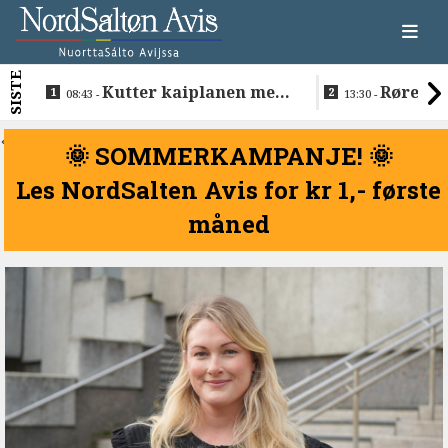
SISTE
Kutter kaiplanen med
Rørende 
08:43 -
13:30 -
flere hundre millioner
Inge på Hel
kroner
<
🌞 SOMMERKAMPANJE! 🌞
Les NordSalten Avis for kr 1,- første
måned