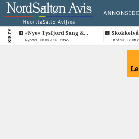
ANNONSE
DE
SISTE
«Nye» Tysfjord Sang &
Skokkelvå
Sement hyllet sin avdøde
Nyheter - 08.08.2026 - 23:45
Ut på tur - 08.08.
trommis
<
Le