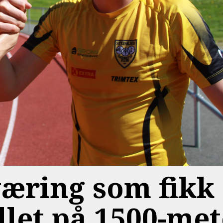
væring som fikk 
llet på 1500-met