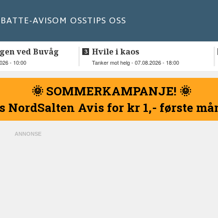
BATT
E-AVIS
OM OSS
TIPS OSS
gen ved Buvåg
Hvile i kaos
2026 - 10:00
Tanker mot helg - 07.08.2026 - 18:00
🌞 SOMMERKAMPANJE! 🌞
s NordSalten Avis for kr 1,- første m