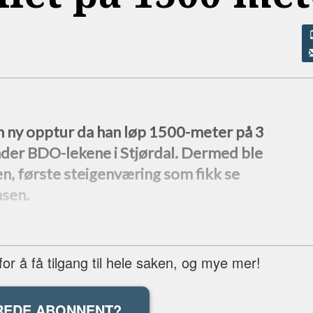
n ny opptur da han løp 1500-meter på 3
der BDO-lekene i Stjørdal. Dermed ble
n, første steigenværing som fikk se
nsen.
r å få tilgang til hele saken, og mye mer!
REDE ABONNENT?