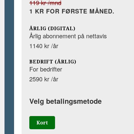
119 kr /mnd
1 KR FOR FØRSTE MÅNED.
ÅRLIG (DIGITAL)
Årlig abonnement på nettavis
1140 kr /år
BEDRIFT (ÅRLIG)
For bedrifter
2590 kr /år
Velg betalingsmetode
Kort