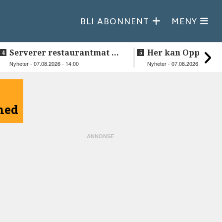
BLI ABONNENT
MENY
Serverer restaurantmat til
Her kan Oppeid v
beboerne
videre
Nyheter - 07.08.2026 - 14:00
Nyheter - 07.08.2026 - 10:18
åned