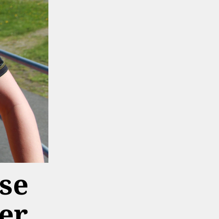
se
er