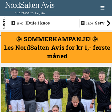
SISTE
Hvile i kaos
Servere
18:00 -
14:00 -
restaurantma
beboerne
<
🌞 SOMMERKAMPANJE! 🌞
Les NordSalten Avis for kr 1,- første
måned