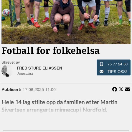
Fotball for folkehelsa
Skrevet av
75 77 24 50
FRED STURE ELIASSEN
TIPS OSS!
Journalist
17.06.2025 11:00
Publisert:
Hele 14 lag stilte opp da familien etter Martin
Sivertsen arrangerte minnecup i Nordfold.