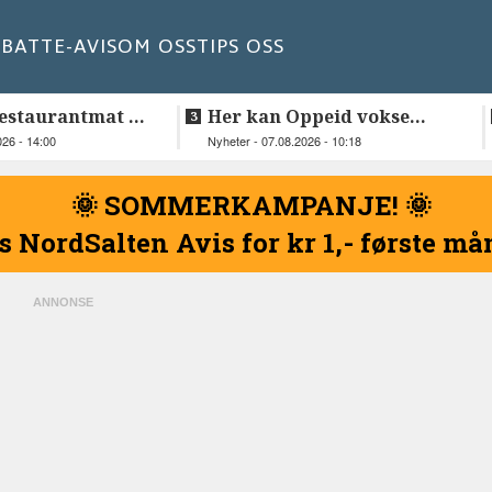
BATT
E-AVIS
OM OSS
TIPS OSS
estaurantmat til
Her kan Oppeid vokse
videre
026 - 14:00
Nyheter - 07.08.2026 - 10:18
🌞 SOMMERKAMPANJE! 🌞
s NordSalten Avis for kr 1,- første m