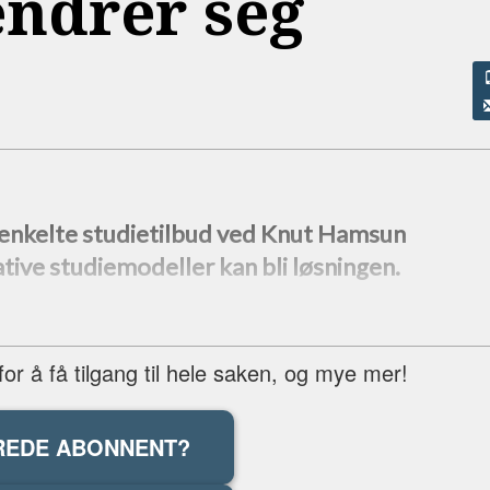
endrer seg
 enkelte studietilbud ved Knut Hamsun
tive studiemodeller kan bli løsningen.
r å få tilgang til hele saken, og mye mer!
REDE ABONNENT?