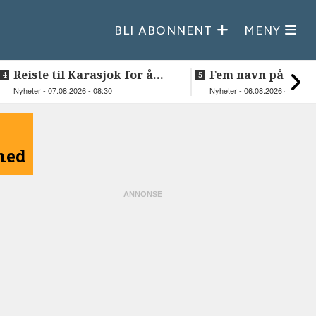
BLI ABONNENT
MENY
Reiste til Karasjok for å
Fem navn på søker
vie Ellen og Johan Anders
til toppjobben i
Nyheter - 07.08.2026 - 08:30
Nyheter - 06.08.2026 - 15:03
Sametinget
åned