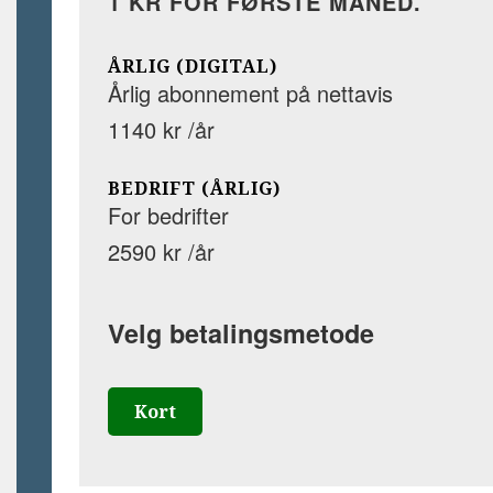
1 KR FOR FØRSTE MÅNED.
ÅRLIG (DIGITAL)
Årlig abonnement på nettavis
1140 kr /år
BEDRIFT (ÅRLIG)
For bedrifter
2590 kr /år
Velg betalingsmetode
Kort