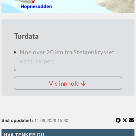
Turdata
Noe over 20 km fra Steigenkrysset
og til Hopen
Noe dårlig vei, ca. 13 km til Hopvatn
Fottur ca. 500 meter en vei til
Vis innhold
Hopnesodden
Fantastisk utsikt
Familietur
11.06.2026 15:30
Sist oppdatert:
HVA TENKER DU