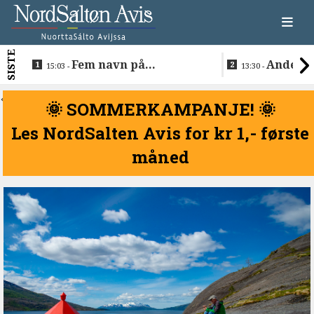
SISTE
Fem navn på
Anders 
15:03 -
13:30 -
søkerlisten til toppjobben
teknologise
i Sametinget
Lakså
<
🌞 SOMMERKAMPANJE! 🌞
Les NordSalten Avis for kr 1,- første
måned