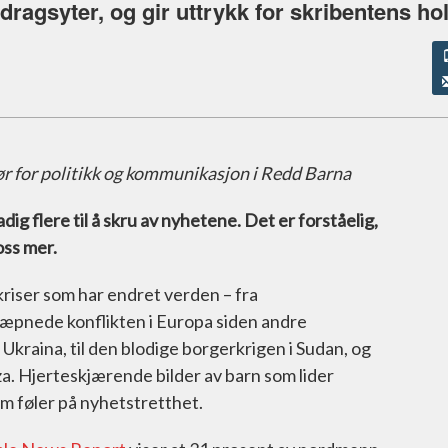
dragsyter, og gir uttrykk for skribentens ho
ør for politikk og kommunikasjon i Redd Barna
dig flere til å skru av nyhetene. Det er forståelig,
oss mer.
kriser som har endret verden – fra
væpnede konflikten i Europa siden andre
Ukraina, til den blodige borgerkrigen i Sudan, og
aza. Hjerteskjærende bilder av barn som lider
om føler på nyhetstretthet.