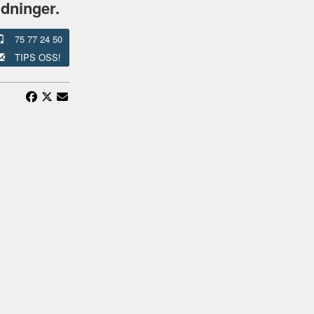
ldninger.
75 77 24 50
TIPS OSS!