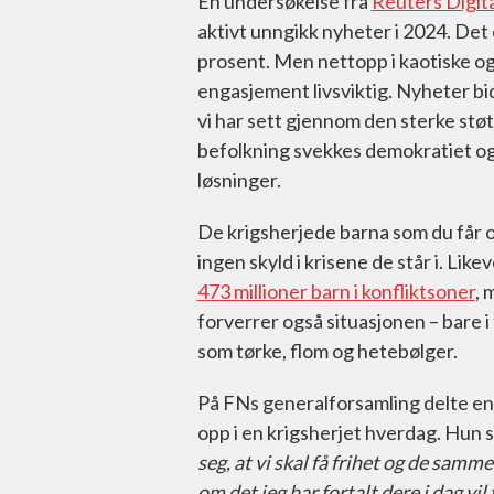
En undersøkelse fra
Reuters Digit
aktivt unngikk nyheter i 2024. Det e
prosent. Men nettopp i kaotiske og d
engasjement livsviktig. Nyheter bid
vi har sett gjennom den sterke stø
befolkning svekkes demokratiet og
løsninger.
De krigsherjede barna som du får op
ingen skyld i krisene de står i. Li
473 millioner barn i konfliktsoner
, 
forverrer også situasjonen – bare i 
som tørke, flom og hetebølger.
På FNs generalforsamling delte en 
opp i en krigsherjet hverdag. Hun 
seg, at vi skal få frihet og de samm
om det jeg har fortalt dere i dag vil 