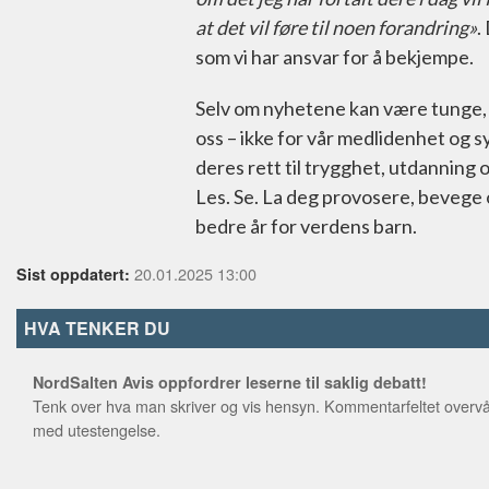
at det vil føre til noen forandring»
.
som vi har ansvar for å bekjempe.
Selv om nyhetene kan være tunge, b
oss – ikke for vår medlidenhet og s
deres rett til trygghet, utdanning o
Les. Se. La deg provosere, bevege 
bedre år for verdens barn.
20.01.2025 13:00
Sist oppdatert:
HVA TENKER DU
NordSalten Avis oppfordrer leserne til saklig debatt!
Tenk over hva man skriver og vis hensyn. Kommentarfeltet overvå
med utestengelse.