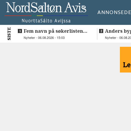
ANNONSE
DE
SISTE
Fem navn på søkerlisten
Anders by
til toppjobben i
teknologis
Nyheter - 06.08.2026 - 15:03
Nyheter - 06.08.2
Sametinget
Lakså
<
Le