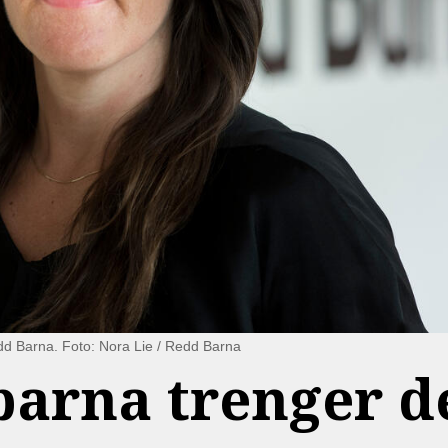
dd Barna. Foto: Nora Lie / Redd Barna
 barna trenger d