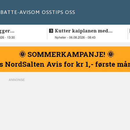
BATT
E-AVIS
OM OSS
TIPS OSS
gger
Kutter kaiplanen med
elskap fra
flere hundre millioner
026 - 13:30
Nyheter - 06.08.2026 - 08:43
kroner
🌞 SOMMERKAMPANJE! 🌞
s NordSalten Avis for kr 1,- første m