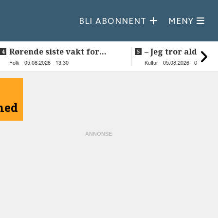
BLI ABONNENT
MENY
Rørende siste vakt for
–⁠ Jeg tror aldri je
Inge på Helnessund-kaia
så vakker natur
Folk - 05.08.2026 - 13:30
Kultur - 05.08.2026 - 09:20
åned