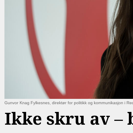
Gunvor Knag Fylkesnes, direktør for politikk og kommunikasjon i Re
Ikke skru av –⁠