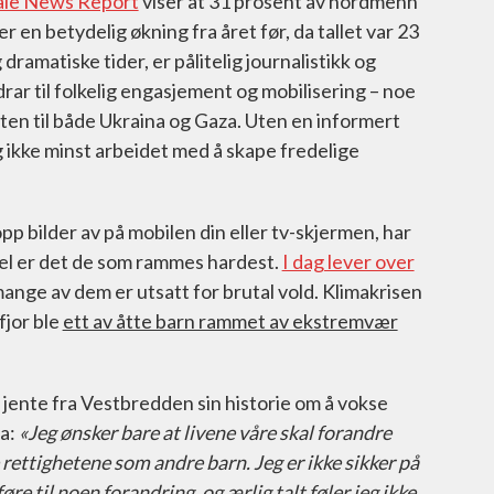
ale News Report
viser at 31 prosent av nordmenn
r en betydelig økning fra året før, da tallet var 23
ramatiske tider, er pålitelig journalistikk og
rar til folkelig engasjement og mobilisering – noe
tten til både Ukraina og Gaza. Uten en informert
 ikke minst arbeidet med å skape fredelige
p bilder av på mobilen din eller tv-skjermen, har
kevel er det de som rammes hardest.
I dag lever over
mange av dem er utsatt for brutal vold. Klimakrisen
fjor ble
ett av åtte barn rammet av ekstremvær
jente fra Vestbredden sin historie om å vokse
sa:
«Jeg ønsker bare at livene våre skal forandre
e rettighetene som andre barn. Jeg er ikke sikker på
føre til noen forandring, og ærlig talt føler jeg ikke