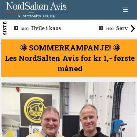
SISTE
Hvile i kaos
Servere
18:00 -
14:00 -
restaurantma
beboerne
<
🌞 SOMMERKAMPANJE! 🌞
Les NordSalten Avis for kr 1,- første
måned