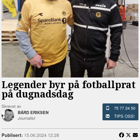
Legender byr på fotballprat
på dugnadsdag
Skrevet av
75 77 24 50
BÅRD ERIKSEN
TIPS OSS!
Journalist
15.06.2024 12:28
Publisert: