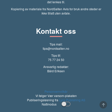
det lenkes til.
Kopiering av materiale fra NordSalten Avis for bruk andre steder er
ikke tillatt uten avtale.
Kontakt oss
Tips mail:
tips@nordsalten.no
Tips tlf:
75 77 24 50
Ansvarlig redaktør:
Bård Eriksen
Personvernvilkår
Vi følger Vær varsom-plakaten
Publiseringsløsning fra
Lynx Publishing AS
Nattmodus