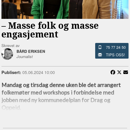
–⁠ Masse folk og masse
engasjement
Skrevet av
75 77 24 50
BÅRD ERIKSEN
TIPS OSS!
Journalist
05.06.2024 10:00
Publisert:
Mandag og tirsdag denne uken ble det arrangert
folkemøter med workshops i forbindelse med
jobben med ny kommunedelplan for Drag og
Oppeid.