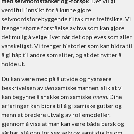
med selvmordstanker og -forsøk
. Det vil gi
verdifull innsikt for å kunne gjøre
selvmordsforebyggende tiltak mer treffsikre. Vi
trenger større forståelse av hva som kan gjøre
det mulig å velge livet når det oppleves som aller
vanskeligst. Vi trenger historier som kan bidra til
å gi håp til andre som sliter, og at det nytter å
holde ut.
Du kan være med på å utvide og nyansere
beskrivelsen av
den
samiske mannen, slik at vi
kan begynne å snakke om samiske
menn
. Dine
erfaringer kan bidra til å gi samiske gutter og
menn et bredere utvalg av rollemodeller,
gjennom å vise at man kan være både barsk og
sårbar, stå opp for seg selv og samtidig be om