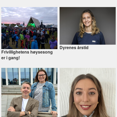
Dyrenes årstid
Frivillighetens høysesong
er i gang!