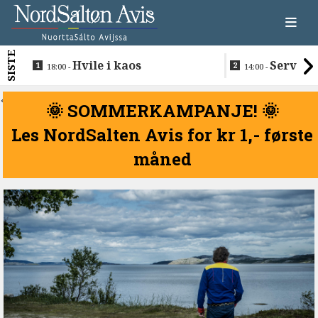
SISTE
Hvile i kaos
Servere
18:00 -
14:00 -
restaurantma
beboerne
<
🌞 SOMMERKAMPANJE! 🌞
Les NordSalten Avis for kr 1,- første
måned