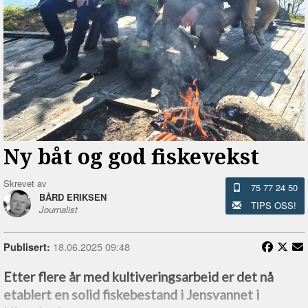
Ny båt og god fiskevekst
Skrevet av
75 77 24 50
BÅRD ERIKSEN
TIPS OSS!
Journalist
18.06.2025 09:48
Publisert:
Etter flere år med kultiveringsarbeid er det nå
etablert en solid fiskebestand i Jensvannet i