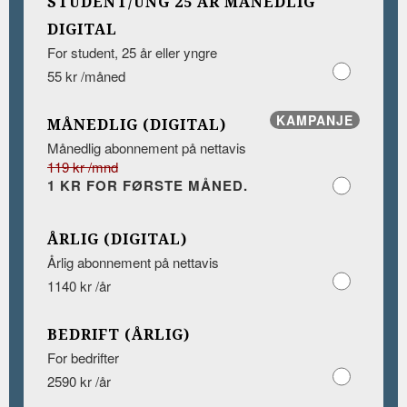
STUDENT/UNG 25 ÅR MÅNEDLIG
DIGITAL
For student, 25 år eller yngre
55 kr /måned
KAMPANJE
MÅNEDLIG (DIGITAL)
Månedlig abonnement på nettavis
119 kr /mnd
1 KR FOR FØRSTE MÅNED.
ÅRLIG (DIGITAL)
Årlig abonnement på nettavis
1140 kr /år
BEDRIFT (ÅRLIG)
For bedrifter
2590 kr /år