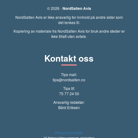
© 2026 -
NordSalten Avis
NordSalten Avis er ikke ansvarlig for innhold på andre sider som
det lenkes til.
Kopiering av materiale fra NordSalten Avis for bruk andre steder er
ikke tillatt uten avtale.
Kontakt oss
Tips mail:
tips@nordsalten.no
Tips tlf:
75 77 24 50
Ansvarlig redaktør:
Bård Eriksen
Personvernvilkår
Vi følger Vær varsom-plakaten